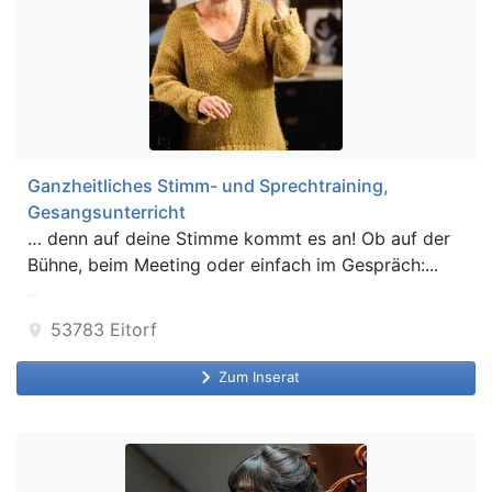
Ganzheitliches Stimm- und Sprechtraining,
Gesangsunterricht
… denn auf deine Stimme kommt es an! Ob auf der
Bühne, beim Meeting oder einfach im Gespräch:...
53783
Eitorf
location_on
keyboard_arrow_right
Zum Inserat