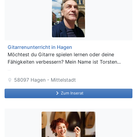
Gitarrenunterricht in Hagen
Möchtest du Gitarre spielen lernen oder deine
Fähigkeiten verbessern? Mein Name ist Torsten...
58097
Hagen - Mittelstadt
location_on
keyboard_arrow_right
Zum Inserat