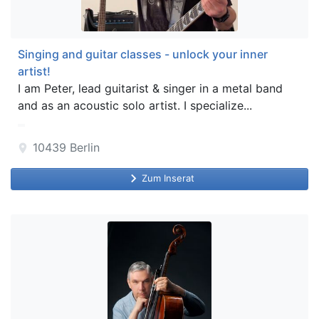
Singing and guitar classes - unlock your inner
artist!
I am Peter, lead guitarist & singer in a metal band
and as an acoustic solo artist. I specialize...
10439
Berlin
location_on
keyboard_arrow_right
Zum Inserat