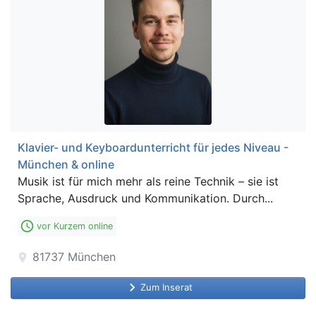
Klavier- und Keyboardunterricht für jedes Niveau -
München & online
Musik ist für mich mehr als reine Technik – sie ist
Sprache, Ausdruck und Kommunikation. Durch...
access_time
vor Kurzem online
81737
München
location_on
keyboard_arrow_right
Zum Inserat