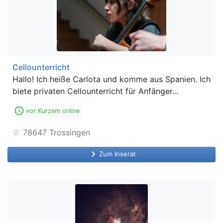
Cellounterricht
Hallo! Ich heiße Carlota und komme aus Spanien. Ich
biete privaten Cellounterricht für Anfänger...
access_time
vor Kurzem online
78647
Trossingen
location_on
keyboard_arrow_right
Zum Inserat