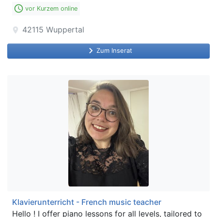
access_time
vor Kurzem online
42115
Wuppertal
location_on
keyboard_arrow_right
Zum Inserat
Klavierunterricht - French music teacher
Hello ! I offer piano lessons for all levels, tailored to