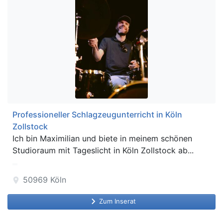
Professioneller Schlagzeugunterricht in Köln
Zollstock
Ich bin Maximilian und biete in meinem schönen
Studioraum mit Tageslicht in Köln Zollstock ab...
50969
Köln
location_on
keyboard_arrow_right
Zum Inserat