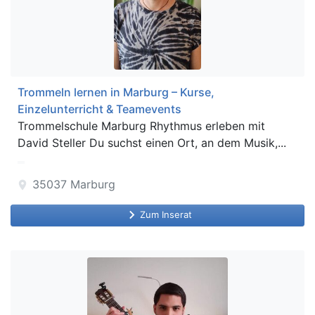
Trommeln lernen in Marburg – Kurse,
Einzelunterricht & Teamevents
Trommelschule Marburg Rhythmus erleben mit
David Steller Du suchst einen Ort, an dem Musik,...
35037
Marburg
location_on
keyboard_arrow_right
Zum Inserat