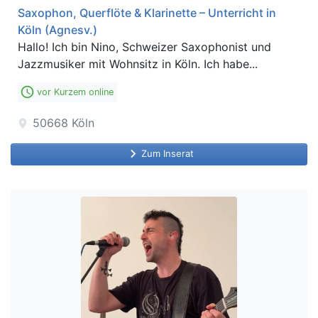
Saxophon, Querflöte & Klarinette – Unterricht in
Köln (Agnesv.)
Hallo! Ich bin Nino, Schweizer Saxophonist und
Jazzmusiker mit Wohnsitz in Köln. Ich habe...
access_time
vor Kurzem online
50668
Köln
location_on
keyboard_arrow_right
Zum Inserat