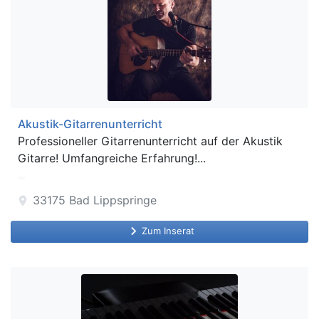
Akustik-Gitarrenunterricht
Professioneller Gitarrenunterricht auf der Akustik
Gitarre! Umfangreiche Erfahrung!...
33175
Bad Lippspringe
location_on
keyboard_arrow_right
Zum Inserat