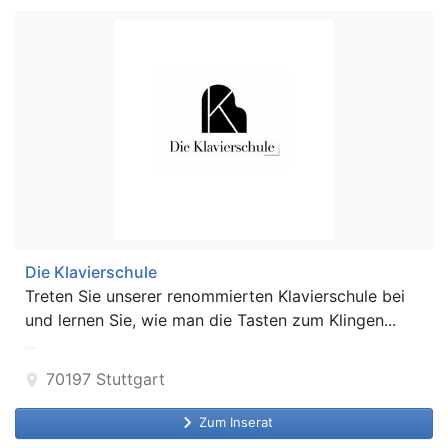
Die Klavierschule
Treten Sie unserer renommierten Klavierschule bei
und lernen Sie, wie man die Tasten zum Klingen...
70197
Stuttgart
location_on
keyboard_arrow_right
Zum Inserat