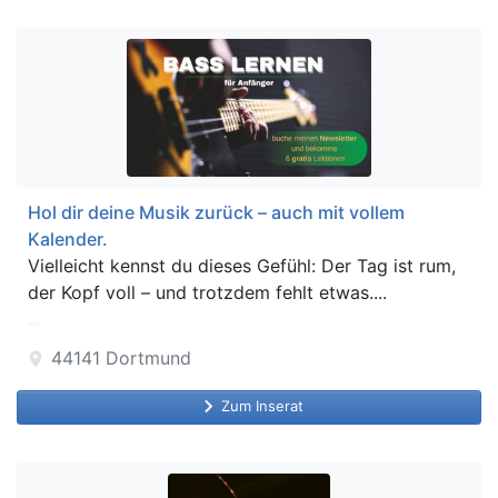
Hol dir deine Musik zurück – auch mit vollem
Kalender.
Vielleicht kennst du dieses Gefühl: Der Tag ist rum,
der Kopf voll – und trotzdem fehlt etwas....
44141
Dortmund
location_on
keyboard_arrow_right
Zum Inserat