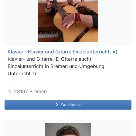
Klavier - Klavier und Gitarre Einzelunterricht. =)
Klavier- und Gitarre (E-Gitarre auch).
Einzelunterricht in Bremen und Umgebung.
Unterricht zu...
28197
Bremen
location_on
keyboard_arrow_right
Zum Inserat