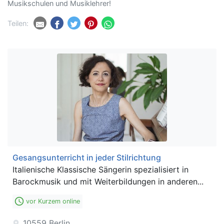
Musikschulen und Musiklehrer!
Teilen:
Gesangsunterricht in jeder Stilrichtung
Italienische Klassische Sängerin spezialisiert in
Barockmusik und mit Weiterbildungen in anderen...
access_time
vor Kurzem online
10559
Berlin
location_on