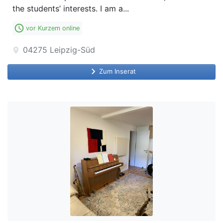
the students’ interests. I am a...
access_time
vor Kurzem online
04275
Leipzig-Süd
location_on
keyboard_arrow_right
Zum Inserat