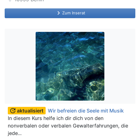
keyboard_arrow_right
Zum Inserat
update
aktualisiert
Wir befreien die Seele mit Musik
In diesem Kurs helfe ich dir dich von den
nonverbalen oder verbalen Gewalterfahrungen, die
jede...