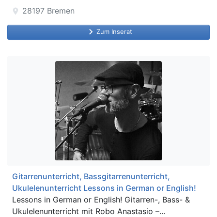
28197
Bremen
location_on
keyboard_arrow_right
Zum Inserat
Gitarrenunterricht, Bassgitarrenunterricht,
Ukulelenunterricht Lessons in German or English!
Lessons in German or English! Gitarren-, Bass- &
Ukulelenunterricht mit Robo Anastasio –...