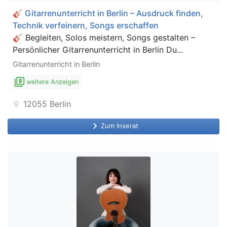
🎸 Gitarrenunterricht in Berlin – Ausdruck finden,
Technik verfeinern, Songs erschaffen
🎸 Begleiten, Solos meistern, Songs gestalten –
Persönlicher Gitarrenunterricht in Berlin Du...
Gitarrenunterricht in Berlin
filter_8
weitere Anzeigen
12055
Berlin
location_on
keyboard_arrow_right
Zum Inserat