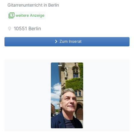
Gitarrenunterricht in Berlin
filter_1
weitere Anzeige
10551
Berlin
location_on
keyboard_arrow_right
Zum Inserat