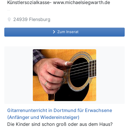
Künstlersozialkasse- www.michaelsiegwarth.de
24939
Flensburg
location_on
keyboard_arrow_right
Zum Inserat
Gitarrenunterricht in Dortmund für Erwachsene
(Anfänger und Wiedereinsteiger)
Die Kinder sind schon groß oder aus dem Haus?