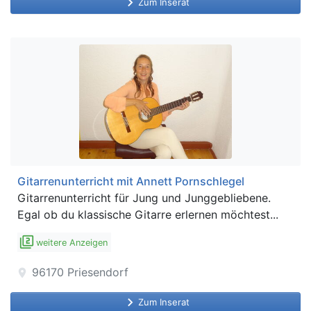
keyboard_arrow_right
Zum Inserat
Gitarrenunterricht mit Annett Pornschlegel
Gitarrenunterricht für Jung und Junggebliebene.
Egal ob du klassische Gitarre erlernen möchtest...
filter_2
weitere Anzeigen
96170
Priesendorf
location_on
keyboard_arrow_right
Zum Inserat