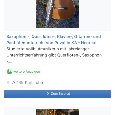
Saxophon -, Querflöten-, Klavier-, Gitarren- und
Panflötenunterricht von Privat in KA - Neureut
Studierte ​Vollblutmusikerin mit jahrelanger
Unterrichtserfahrung gibt Querflöten-, Saxophon
-,...
filter_5
weitere Anzeigen
76149
Karlsruhe
location_on
keyboard_arrow_right
Zum Inserat