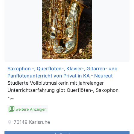
Saxophon -, Querflöten-, Klavier-, Gitarren- und
Panflötenunterricht von Privat in KA - Neureut
Studierte ​Vollblutmusikerin mit jahrelanger
Unterrichtserfahrung gibt Querflöten-, Saxophon
-,...
filter_5
weitere Anzeigen
76149
Karlsruhe
location_on