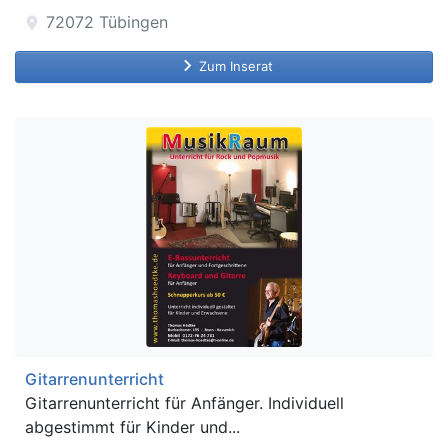
72072
Tübingen
location_on
keyboard_arrow_right
Zum Inserat
Gitarrenunterricht
Gitarrenunterricht für Anfänger. Individuell
abgestimmt für Kinder und...