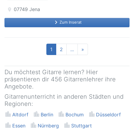
07749
Jena
location_on
keyboard_arrow_right
Zum Inserat
1
2
...
»
Du möchtest Gitarre lernen? Hier
präsentieren dir 456 Gitarrenlehrer ihre
Angebote.
Gitarrenunterricht in anderen Städten und
Regionen:
location_city
location_city
location_city
location_city
Altdorf
Berlin
Bochum
Düsseldorf
location_city
location_city
location_city
Essen
Nürnberg
Stuttgart