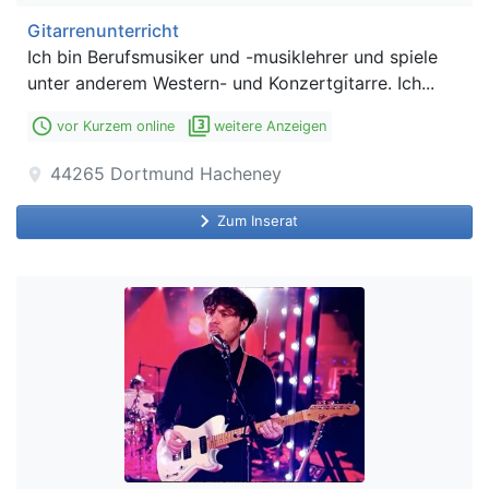
Gitarrenunterricht
Ich bin Berufsmusiker und -musiklehrer und spiele
unter anderem Western- und Konzertgitarre. Ich...
access_time
filter_3
vor Kurzem online
weitere Anzeigen
44265
Dortmund Hacheney
location_on
keyboard_arrow_right
Zum Inserat