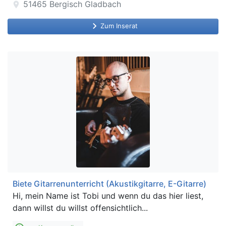
51465
Bergisch Gladbach
location_on
keyboard_arrow_right
Zum Inserat
Biete Gitarrenunterricht (Akustikgitarre, E-Gitarre)
Hi, mein Name ist Tobi und wenn du das hier liest,
dann willst du willst offensichtlich...