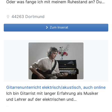
Oder was fange ich mit meinem Ruhestand an? Du...
44263
Dortmund
location_on
keyboard_arrow_right
Zum Inserat
Gitarrenunterricht elektrisch/akustisch, auch online
Ich bin Gitarrist mit langer Erfahrung als Musiker
und Lehrer auf der elektrischen und...