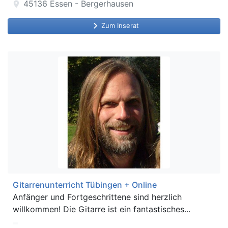
45136
Essen - Bergerhausen
location_on
keyboard_arrow_right
Zum Inserat
Gitarrenunterricht Tübingen + Online
Anfänger und Fortgeschrittene sind herzlich
willkommen! Die Gitarre ist ein fantastisches...