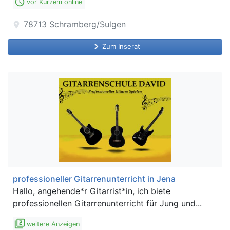
access_time
vor Kurzem online
78713
Schramberg/Sulgen
location_on
keyboard_arrow_right
Zum Inserat
professioneller Gitarrenunterricht in Jena
Hallo, angehende*r Gitarrist*in, ich biete
professionellen Gitarrenunterricht für Jung und...
filter_2
weitere Anzeigen