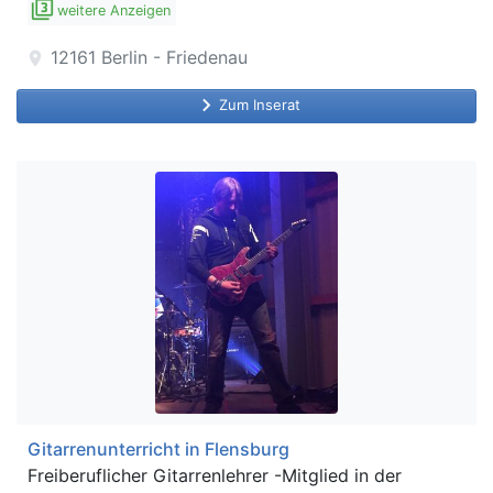
filter_3
weitere Anzeigen
12161
Berlin - Friedenau
location_on
keyboard_arrow_right
Zum Inserat
Gitarrenunterricht in Flensburg
Freiberuflicher Gitarrenlehrer -Mitglied in der