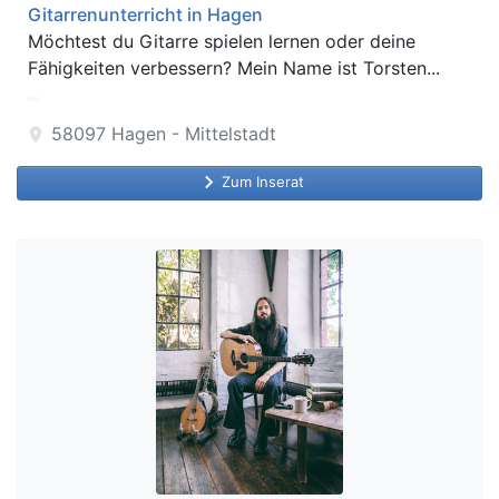
Gitarrenunterricht in Hagen
Möchtest du Gitarre spielen lernen oder deine
Fähigkeiten verbessern? Mein Name ist Torsten...
58097
Hagen - Mittelstadt
location_on
keyboard_arrow_right
Zum Inserat