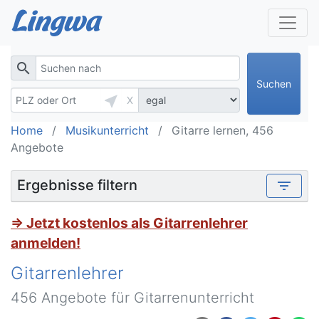
search
Suchen
near_me
X
Home
Musikunterricht
Gitarre lernen, 456
Angebote
Ergebnisse filtern
filter_list
⇒ Jetzt kostenlos als Gitarrenlehrer
anmelden!
Gitarrenlehrer
456 Angebote für Gitarrenunterricht