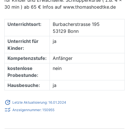
30 min ) ab 65 € Infos auf www.thomashoedtke.de
Unterrichtsort:
Burbacherstrasse 195
53129 Bonn
Unterricht für
ja
Kinder:
Kompetenzstufe:
Anfänger
kostenlose
nein
Probestunde:
Hausbesuche:
ja
update
Letzte Aktualisierung: 16.01.2024
checklist_rtl
Anzeigennummer: 150955