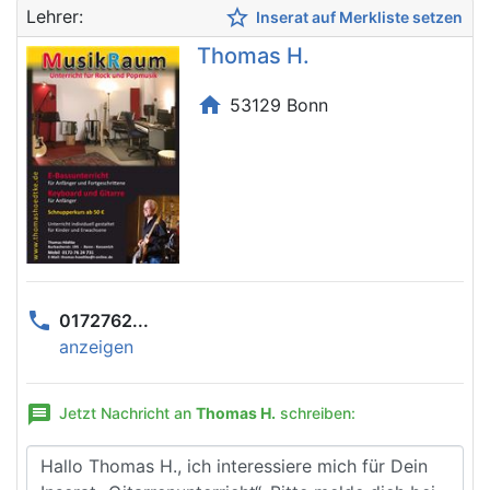
star_border
Lehrer:
Inserat auf Merkliste setzen
Thomas H.
home
53129 Bonn
phone
0172762...
anzeigen
message
Jetzt Nachricht an
Thomas H.
schreiben: