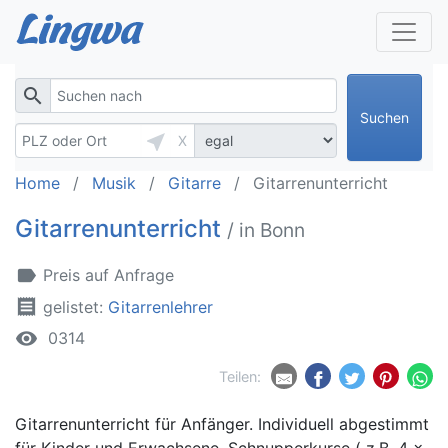
search
Suchen
near_me
X
Home
Musik
Gitarre
Gitarrenunterricht
Gitarrenunterricht
/ in Bonn
label
Preis auf Anfrage
receipt
gelistet:
Gitarrenlehrer
remove_red_eye
0314
Teilen:
Gitarrenunterricht für Anfänger. Individuell abgestimmt
für Kinder und Erwachsene. Schnupperkurse ( z.B. 4 x