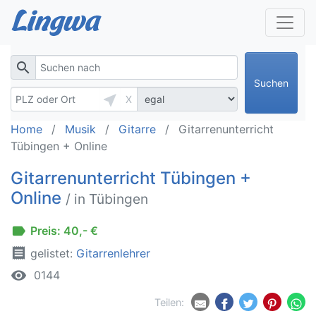
search
Suchen
near_me
X
Home
Musik
Gitarre
Gitarrenunterricht
Tübingen + Online
Gitarrenunterricht Tübingen +
Online
/ in Tübingen
label
Preis: 40,- €
receipt
gelistet:
Gitarrenlehrer
remove_red_eye
0144
Teilen: