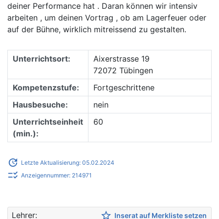
deiner Performance hat . Daran können wir intensiv
arbeiten , um deinen Vortrag , ob am Lagerfeuer oder
auf der Bühne, wirklich mitreissend zu gestalten.
Unterrichtsort:
Aixerstrasse 19
72072 Tübingen
Kompetenzstufe:
Fortgeschrittene
Hausbesuche:
nein
Unterrichtseinheit
60
(min.):
update
Letzte Aktualisierung: 05.02.2024
checklist_rtl
Anzeigennummer: 214971
star_border
Lehrer:
Inserat auf Merkliste setzen