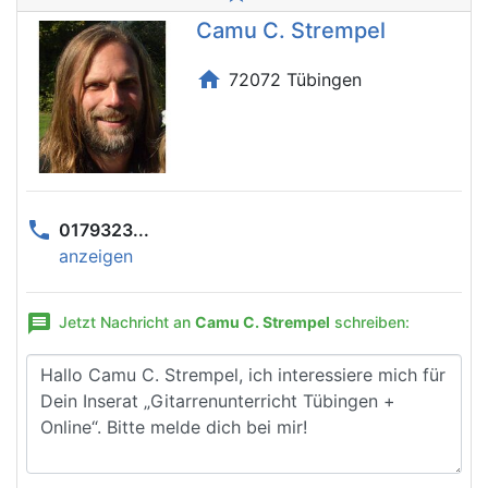
Camu C. Strempel
home
72072 Tübingen
phone
0179323...
anzeigen
message
Jetzt Nachricht an
Camu C. Strempel
schreiben: