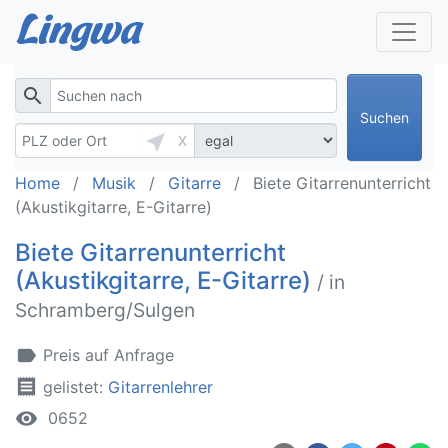
search
Suchen
near_me
X
Home
Musik
Gitarre
Biete Gitarrenunterricht
(Akustikgitarre, E-Gitarre)
Biete Gitarrenunterricht
(Akustikgitarre, E-Gitarre)
/ in
Schramberg/Sulgen
label
Preis auf Anfrage
receipt
gelistet:
Gitarrenlehrer
remove_red_eye
0652