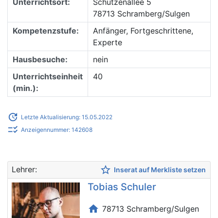
Unterrichtsort:
Schützenallee 5
78713 Schramberg/Sulgen
Kompetenzstufe:
Anfänger, Fortgeschrittene,
Experte
Hausbesuche:
nein
Unterrichtseinheit
40
(min.):
update
Letzte Aktualisierung: 15.05.2022
checklist_rtl
Anzeigennummer: 142608
star_border
Lehrer:
Inserat auf Merkliste setzen
Tobias Schuler
home
78713 Schramberg/Sulgen