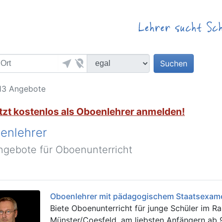
near_me
location_off
Suchen
13 Angebote
tzt kostenlos als Oboenlehrer anmelden!
enlehrer
ngebote für Oboenunterricht
Oboenlehrer mit pädagogischem Staatsexam
Biete Oboenunterricht für junge Schüler im R
Münster/Coesfeld, am liebsten Anfängern ab 9