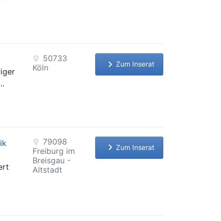
50733
location_on
keyboard_arrow_right
Zum Inserat
Köln
iger
..
79098
location_on
ik
keyboard_arrow_right
Zum Inserat
Freiburg im
Breisgau -
ert
Altstadt