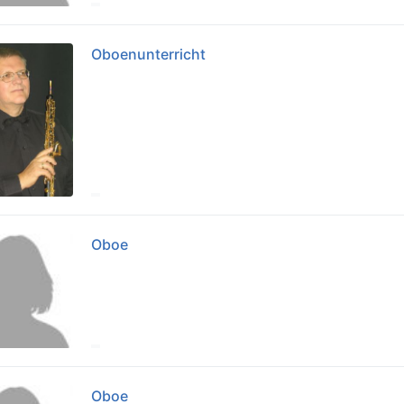
Oboenunterricht
Oboe
Oboe