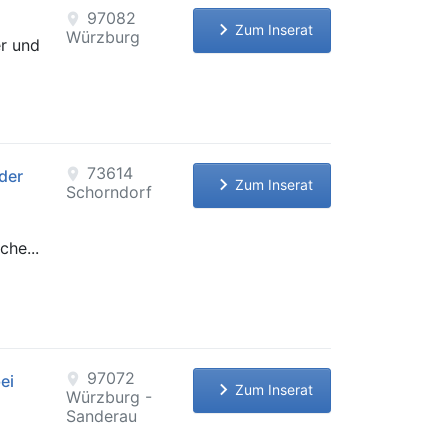
97082
location_on
keyboard_arrow_right
Zum Inserat
Würzburg
er und
73614
location_on
der
keyboard_arrow_right
Zum Inserat
Schorndorf
che...
97072
location_on
ei
keyboard_arrow_right
Zum Inserat
Würzburg -
Sanderau