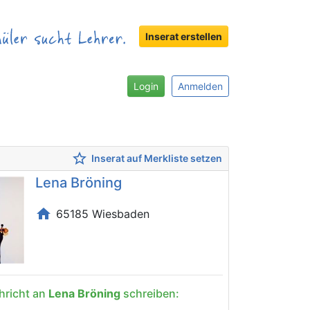
Inserat erstellen
Login
Anmelden
star_border
Inserat auf Merkliste setzen
Lena Bröning
home
65185 Wiesbaden
hricht an
Lena Bröning
schreiben: