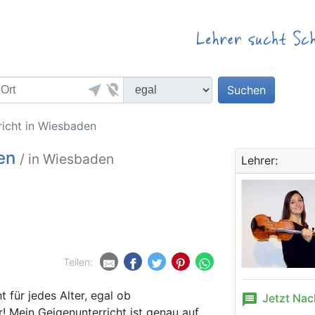
near_me
location_off
Suchen
icht in Wiesbaden
den
/ in Wiesbaden
Lehrer:
Teilen:
 für jedes Alter, egal ob
message
Jetzt Nac
! Mein Geigenunterricht ist genau auf