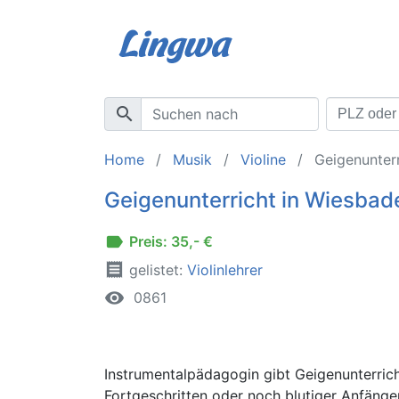
search
Home
Musik
Violine
Geigenunterr
Geigenunterricht in Wiesba
label
Preis: 35,- €
receipt
gelistet:
Violinlehrer
remove_red_eye
0861
Instrumentalpädagogin gibt Geigenunterricht
Fortgeschritten oder noch blutiger Anfänger