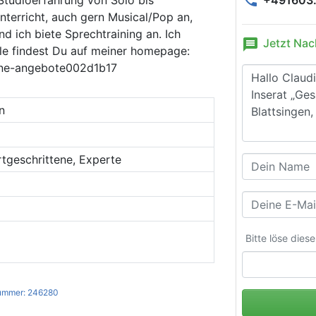
nterricht, auch gern Musical/Pop an,
nd ich biete Sprechtraining an. Ich
message
Jetzt Nac
ele findest Du auf meiner homepage:
eine-angebote002d1b17
n
rtgeschrittene, Experte
Bitte löse dies
ummer: 246280