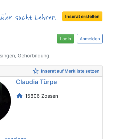
Inserat erstellen
Login
Anmelden
tsingen, Gehörbildung
star_border
Inserat auf Merkliste setzen
Claudia Türpe
home
15806 Zossen
..
anzeigen