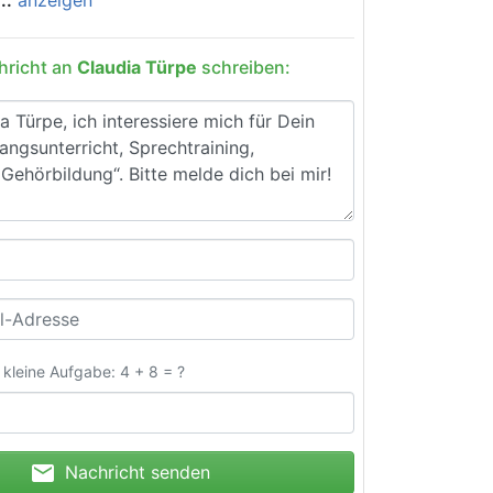
hricht an
Claudia Türpe
schreiben:
e kleine Aufgabe: 4 + 8 = ?
mail
Nachricht senden