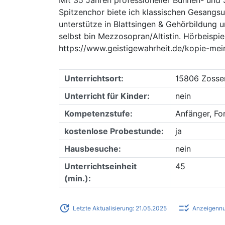
Spitzenchor biete ich klassischen Gesangsu
unterstütze in Blattsingen & Gehörbildung u
selbst bin Mezzosopran/Altistin. Hörbeispi
https://www.geistigewahrheit.de/kopie-m
Unterrichtsort:
15806 Zosse
Unterricht für Kinder:
nein
Kompetenzstufe:
Anfänger, Fo
kostenlose Probestunde:
ja
Hausbesuche:
nein
Unterrichtseinheit
45
(min.):
update
checklist_rtl
Letzte Aktualisierung: 21.05.2025
Anzeigenn