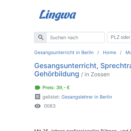
search
Gesangsunterricht in Berlin
Home
Mu
Gesangsunterricht, Sprechtra
Gehörbildung
/ in Zossen
label
Preis: 39,- €
receipt
gelistet:
Gesangslehrer in Berlin
remove_red_eye
0063
Mit 35 Jahren professioneller Bühnen- und 