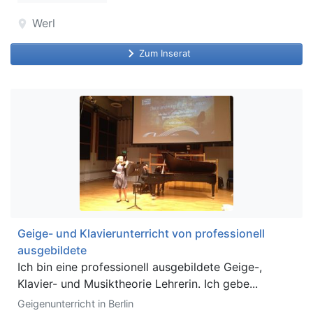
Werl
location_on
keyboard_arrow_right
Zum Inserat
Geige- und Klavierunterricht von professionell
ausgebildete
Ich bin eine professionell ausgebildete Geige-,
Klavier- und Musiktheorie Lehrerin. Ich gebe...
Geigenunterricht in Berlin