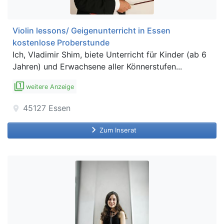
Violin lessons/ Geigenunterricht in Essen
kostenlose Proberstunde
Ich, Vladimir Shim, biete Unterricht für Kinder (ab 6
Jahren) und Erwachsene aller Könnerstufen...
filter_1
weitere Anzeige
45127
Essen
location_on
keyboard_arrow_right
Zum Inserat