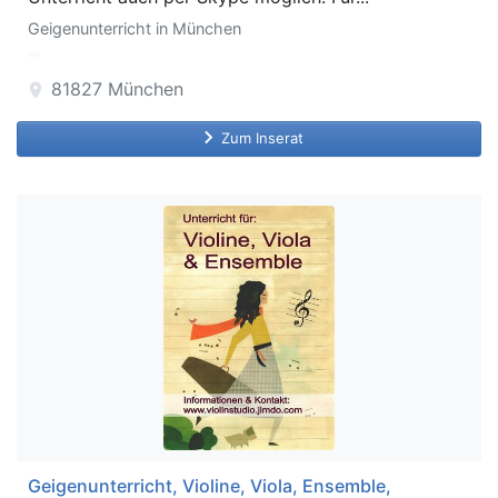
Geigenunterricht in München
81827
München
location_on
keyboard_arrow_right
Zum Inserat
Geigenunterricht, Violine, Viola, Ensemble,