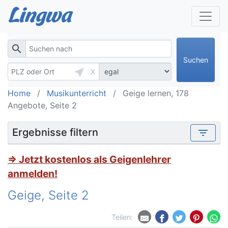
search
Suchen
near_me
X
Home
Musikunterricht
Geige lernen, 178
Angebote, Seite 2
Ergebnisse filtern
filter_list
⇒ Jetzt kostenlos als Geigenlehrer
anmelden!
Geige, Seite 2
Teilen: