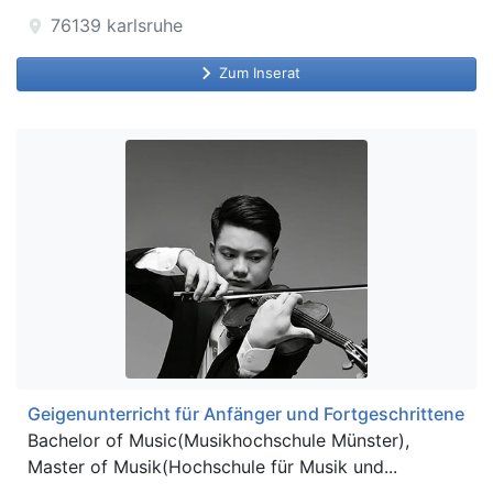
76139
karlsruhe
location_on
keyboard_arrow_right
Zum Inserat
Geigenunterricht für Anfänger und Fortgeschrittene
Bachelor of Music(Musikhochschule Münster),
Master of Musik(Hochschule für Musik und...