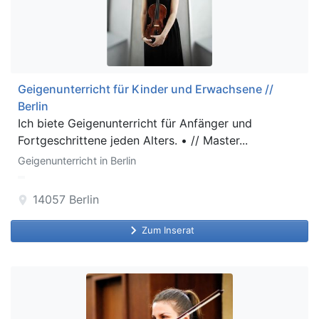
Geigenunterricht für Kinder und Erwachsene //
Berlin
Ich biete Geigenunterricht für Anfänger und
Fortgeschrittene jeden Alters. • // Master...
Geigenunterricht in Berlin
14057
Berlin
location_on
keyboard_arrow_right
Zum Inserat