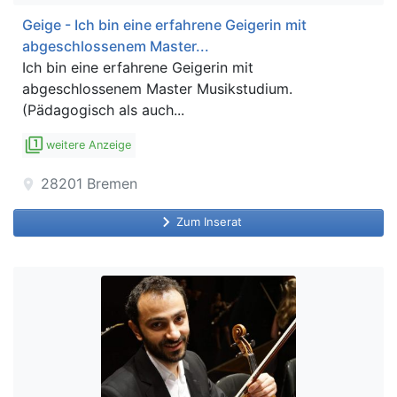
Geige - Ich bin eine erfahrene Geigerin mit
abgeschlossenem Master...
Ich bin eine erfahrene Geigerin mit
abgeschlossenem Master Musikstudium.
(Pädagogisch als auch...
filter_1
weitere Anzeige
28201
Bremen
location_on
keyboard_arrow_right
Zum Inserat