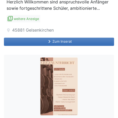
Herzlich Willkommen sind anspruchsvolle Anfänger
sowie fortgeschrittene Schüler, ambitionierte...
filter_1
weitere Anzeige
45881
Gelsenkirchen
location_on
keyboard_arrow_right
Zum Inserat