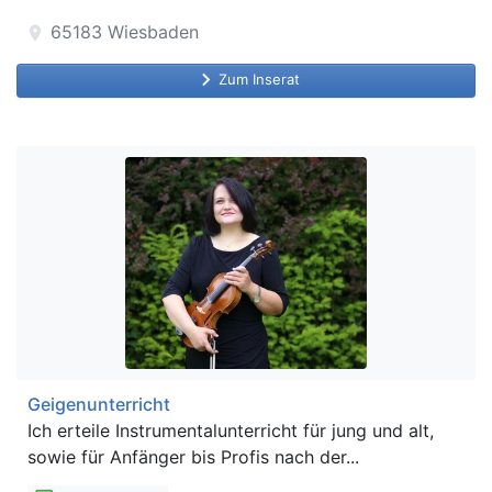
65183
Wiesbaden
location_on
keyboard_arrow_right
Zum Inserat
Geigenunterricht
Ich erteile Instrumentalunterricht für jung und alt,
sowie für Anfänger bis Profis nach der...