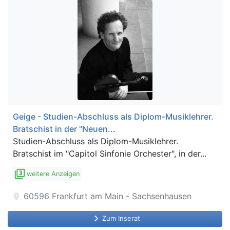
Geige - Studien-Abschluss als Diplom-Musiklehrer.
Bratschist in der "Neuen...
Studien-Abschluss als Diplom-Musiklehrer.
Bratschist im "Capitol Sinfonie Orchester", in der...
filter_3
weitere Anzeigen
60596
Frankfurt am Main - Sachsenhausen
location_on
keyboard_arrow_right
Zum Inserat