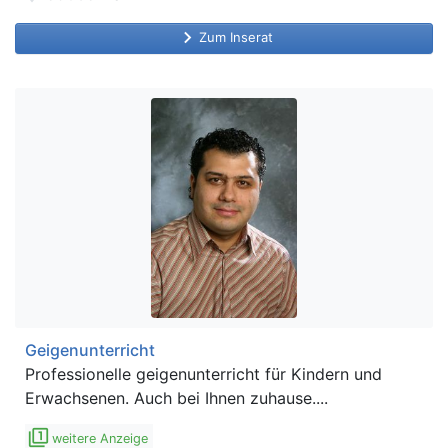
keyboard_arrow_right
Zum Inserat
Geigenunterricht
Professionelle geigenunterricht für Kindern und
Erwachsenen. Auch bei Ihnen zuhause....
filter_1
weitere Anzeige