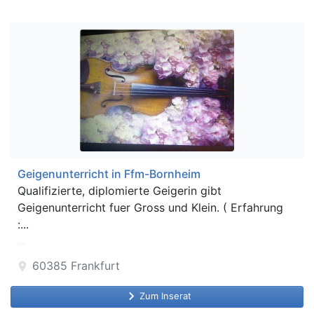
Geigenunterricht in Ffm-Bornheim
Qualifizierte, diplomierte Geigerin gibt
Geigenunterricht fuer Gross und Klein. ( Erfahrung
:...
60385
Frankfurt
location_on
keyboard_arrow_right
Zum Inserat