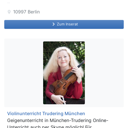
10997
Berlin
location_on
keyboard_arrow_right
Zum Inserat
Violinunterricht Trudering München
Geigenunterricht in München-Trudering Online-
Unterricht auch per Skype möglich! Für...