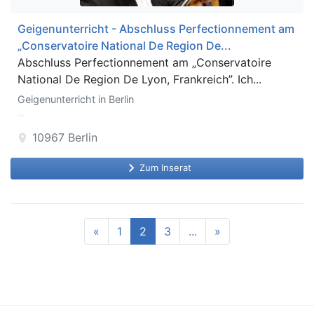
Geigenunterricht - Abschluss Perfectionnement am
„Conservatoire National De Region De...
Abschluss Perfectionnement am „Conservatoire
National De Region De Lyon, Frankreich”. Ich...
Geigenunterricht in Berlin
10967
Berlin
location_on
keyboard_arrow_right
Zum Inserat
«
1
2
3
...
»