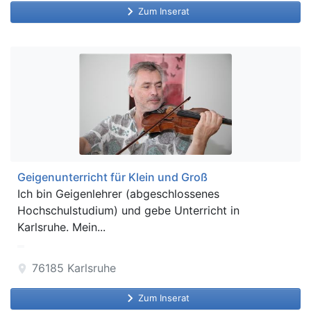
keyboard_arrow_right
Zum Inserat
Geigenunterricht für Klein und Groß
Ich bin Geigenlehrer (abgeschlossenes
Hochschulstudium) und gebe Unterricht in
Karlsruhe. Mein...
76185
Karlsruhe
location_on
keyboard_arrow_right
Zum Inserat