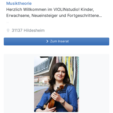
Musiktheorie
Herzlich Willkommen im VIOLINstudio! Kinder,
Erwachsene, Neueinsteiger und Fortgeschrittene...
31137
Hildesheim
location_on
keyboard_arrow_right
Zum Inserat