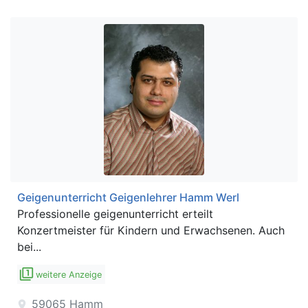
Geigenunterricht Geigenlehrer Hamm Werl
Professionelle geigenunterricht erteilt
Konzertmeister für Kindern und Erwachsenen. Auch
bei...
filter_1
weitere Anzeige
59065
Hamm
location_on