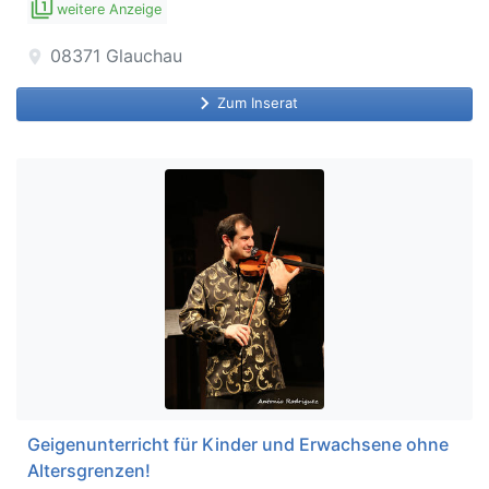
filter_1
weitere Anzeige
08371
Glauchau
location_on
keyboard_arrow_right
Zum Inserat
Geigenunterricht für Kinder und Erwachsene ohne
Altersgrenzen!