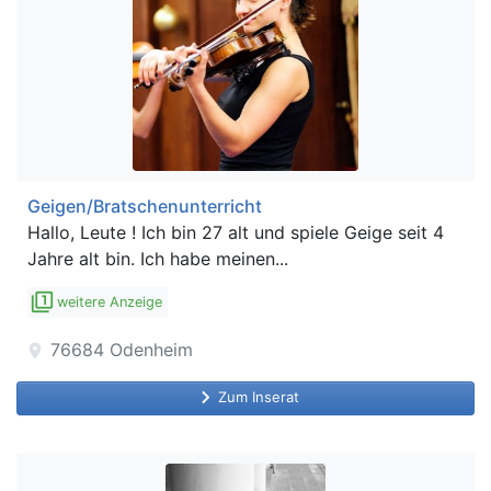
Geigen/Bratschenunterricht
Hallo, Leute ! Ich bin 27 alt und spiele Geige seit 4
Jahre alt bin. Ich habe meinen...
filter_1
weitere Anzeige
76684
Odenheim
location_on
keyboard_arrow_right
Zum Inserat