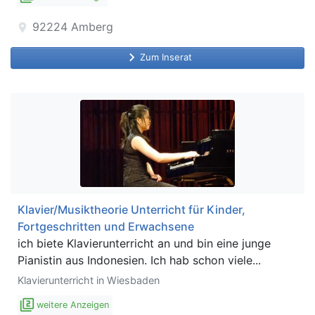
92224
Amberg
location_on
keyboard_arrow_right
Zum Inserat
Klavier/Musiktheorie Unterricht für Kinder,
Fortgeschritten und Erwachsene
ich biete Klavierunterricht an und bin eine junge
Pianistin aus Indonesien. Ich hab schon viele...
Klavierunterricht in Wiesbaden
filter_2
weitere Anzeigen