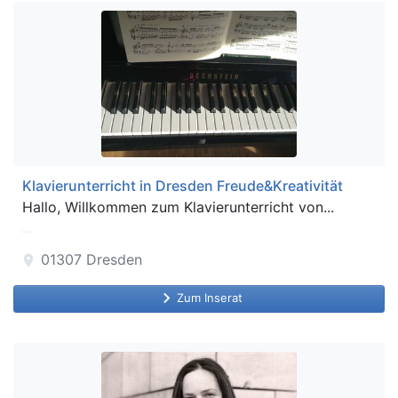
Klavierunterricht in Dresden Freude&Kreativität
Hallo, Willkommen zum Klavierunterricht von...
01307
Dresden
location_on
keyboard_arrow_right
Zum Inserat