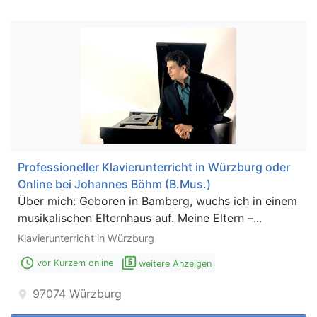
Professioneller Klavierunterricht in Würzburg oder
Online bei Johannes Böhm (B.Mus.)
Über mich: Geboren in Bamberg, wuchs ich in einem
musikalischen Elternhaus auf. Meine Eltern –...
Klavierunterricht in Würzburg
access_time
filter_5
vor Kurzem online
weitere Anzeigen
97074
Würzburg
location_on