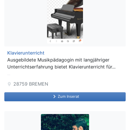
Klavierunterricht
Ausgebildete Musikpädagogin mit langjähriger
Unterrichtserfahrung bietet Klavierunterricht für...
28759
BREMEN
location_on
keyboard_arrow_right
Zum Inserat