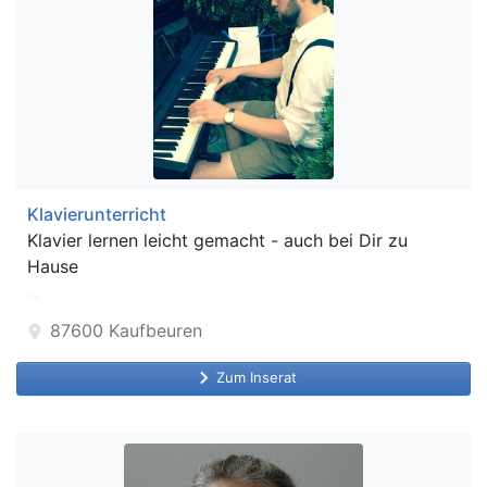
Klavierunterricht
Klavier lernen leicht gemacht - auch bei Dir zu
Hause
87600
Kaufbeuren
location_on
keyboard_arrow_right
Zum Inserat