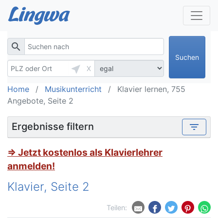
search
Suchen
near_me
X
Home
Musikunterricht
Klavier lernen, 755
Angebote, Seite 2
Ergebnisse filtern
filter_list
⇒ Jetzt kostenlos als Klavierlehrer
anmelden!
Klavier, Seite 2
Teilen: