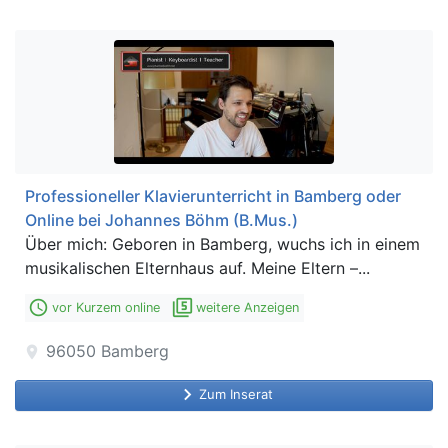
Professioneller Klavierunterricht in Bamberg oder
Online bei Johannes Böhm (B.Mus.)
Über mich: Geboren in Bamberg, wuchs ich in einem
musikalischen Elternhaus auf. Meine Eltern –...
access_time
filter_5
vor Kurzem online
weitere Anzeigen
96050
Bamberg
location_on
keyboard_arrow_right
Zum Inserat