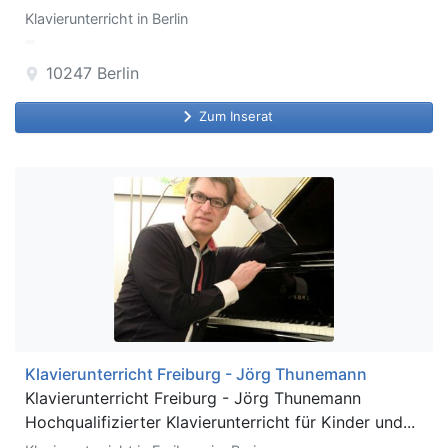
Klavierunterricht in Berlin
10247
Berlin
location_on
keyboard_arrow_right
Zum Inserat
Klavierunterricht Freiburg - Jörg Thunemann
Klavierunterricht Freiburg - Jörg Thunemann
Hochqualifizierter Klavierunterricht für Kinder und...