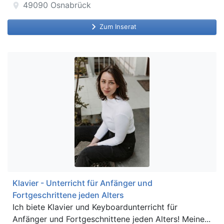
49090
Osnabrück
location_on
keyboard_arrow_right
Zum Inserat
Klavier - Unterricht für Anfänger und
Fortgeschrittene jeden Alters
Ich biete Klavier und Keyboardunterricht für
Anfänger und Fortgeschnittene jeden Alters! Meine...