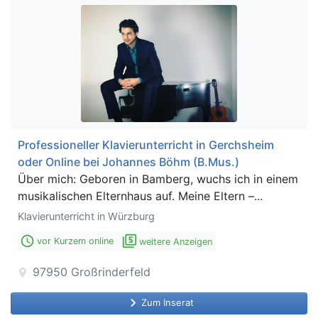
Professioneller Klavierunterricht in Gerchsheim
oder Online bei Johannes Böhm (B.Mus.)
Über mich: Geboren in Bamberg, wuchs ich in einem
musikalischen Elternhaus auf. Meine Eltern –...
Klavierunterricht in Würzburg
access_time
filter_5
vor Kurzem online
weitere Anzeigen
97950
Großrinderfeld
location_on
keyboard_arrow_right
Zum Inserat