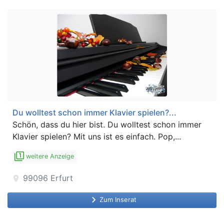
Du wolltest schon immer Klavier spielen?...
Schön, dass du hier bist. Du wolltest schon immer
Klavier spielen? Mit uns ist es einfach. Pop,...
filter_1
weitere Anzeige
99096
Erfurt
location_on
keyboard_arrow_right
Zum Inserat