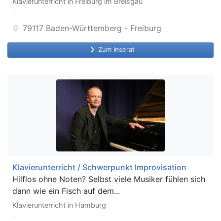
Klavierunterricht in Freiburg im Breisgau
79117
Baden-Württemberg - Freiburg
location_on
keyboard_arrow_right
Zum Inserat
Klavierunterricht / Schwerpunkt Improvisation
Hilflos ohne Noten? Selbst viele Musiker fühlen sich
dann wie ein Fisch auf dem...
Klavierunterricht in Hamburg