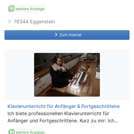
filter_1
weitere Anzeige
76344
Eggenstein
location_on
keyboard_arrow_right
Zum Inserat
Klavierunterricht für Anfänger & Fortgeschrittene
Ich biete professionellen Klavierunterricht für
Anfänger und Fortgeschrittene. Kurz zu mir: Ich...
filter_1
weitere Anzeige