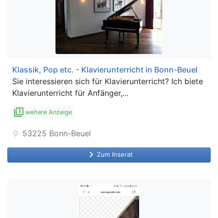
Klassik, Pop etc. - Klavierunterricht in Bonn-Beuel
Sie interessieren sich für Klavierunterricht? Ich biete
Klavierunterricht für Anfänger,...
filter_1
weitere Anzeige
53225
Bonn-Beuel
location_on
keyboard_arrow_right
Zum Inserat