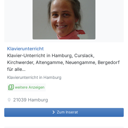
Klavierunterricht
Klavier-Unterricht in Hamburg, Curslack,
Kirchwerder, Altengamme, Neuengamme, Bergedorf
für alle...
Klavierunterricht in Hamburg
filter_3
weitere Anzeigen
21039
Hamburg
location_on
keyboard_arrow_right
Zum Inserat