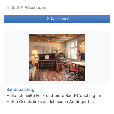
65201
Wiesbaden
location_on
keyboard_arrow_right
Zum Inserat
Bandcoaching
Hallo ich heiße Felix und biete Band-Coaching im
Hafen Osnabrücks an. Ich suche Anfänger bis...