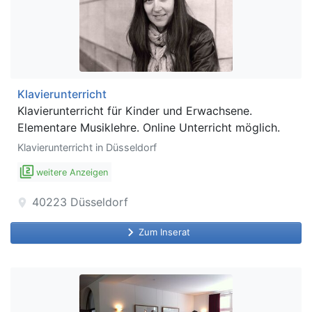
Klavierunterricht
Klavierunterricht für Kinder und Erwachsene.
Elementare Musiklehre. Online Unterricht möglich.
Klavierunterricht in Düsseldorf
filter_2
weitere Anzeigen
40223
Düsseldorf
location_on
keyboard_arrow_right
Zum Inserat