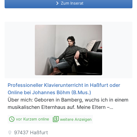
keyboard_arrow_right
Zum Inserat
Professioneller Klavierunterricht in Haßfurt oder
Online bei Johannes Böhm (B.Mus.)
Über mich: Geboren in Bamberg, wuchs ich in einem
musikalischen Elternhaus auf. Meine Eltern –...
access_time
filter_5
vor Kurzem online
weitere Anzeigen
97437
Haßfurt
location_on