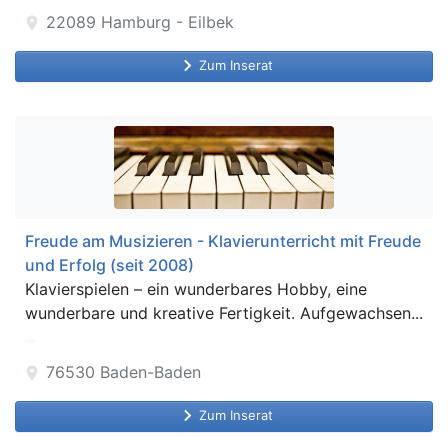
22089
Hamburg - Eilbek
location_on
keyboard_arrow_right
Zum Inserat
Freude am Musizieren - Klavierunterricht mit Freude
und Erfolg (seit 2008)
Klavierspielen – ein wunderbares Hobby, eine
wunderbare und kreative Fertigkeit. Aufgewachsen...
76530
Baden-Baden
location_on
keyboard_arrow_right
Zum Inserat