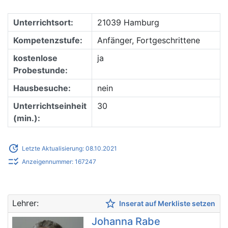
Unterrichtsort:
21039 Hamburg
Kompetenzstufe:
Anfänger, Fortgeschrittene
kostenlose
ja
Probestunde:
Hausbesuche:
nein
Unterrichtseinheit
30
(min.):
update
Letzte Aktualisierung: 08.10.2021
checklist_rtl
Anzeigennummer: 167247
star_border
Lehrer:
Inserat auf Merkliste setzen
Johanna Rabe