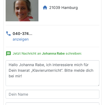
home
21039 Hamburg
phone
040-374...
anzeigen
message
Jetzt Nachricht an
Johanna Rabe
schreiben: