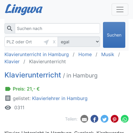
search
Suchen
near_me
X
Klavierunterricht in Hamburg
Home
Musik
Klavier
Klavierunterricht
Klavierunterricht
/ in Hamburg
label
Preis: 21,- €
receipt
gelistet:
Klavierlehrer in Hamburg
remove_red_eye
0311
Teilen:
Klavier-Unterricht in Hamburg, Curslack, Kirchwerder,