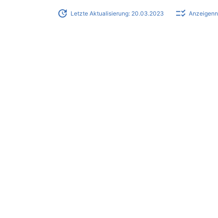
update
checklist_rtl
Letzte Aktualisierung: 20.03.2023
Anzeigen