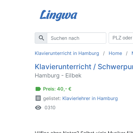
search
Klavierunterricht in Hamburg
Home
Klavierunterricht / Schwerpu
Hamburg - Eilbek
label
Preis: 40,- €
receipt
gelistet:
Klavierlehrer in Hamburg
remove_red_eye
0310
Hilflos ohne Noten? Selbst viele Musiker fü