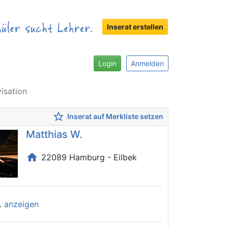
Inserat erstellen
Login
Anmelden
isation
star_border
Inserat auf Merkliste setzen
Matthias W.
home
22089 Hamburg - Eilbek
.
anzeigen