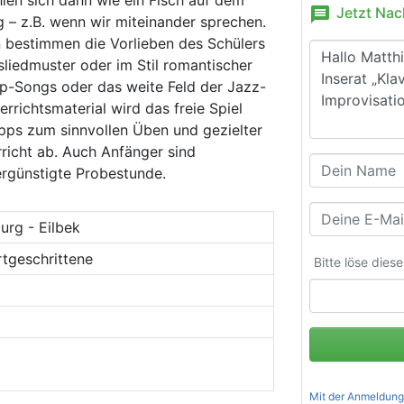
message
Jetzt Nac
g – z.B. wenn wir miteinander sprechen.
 bestimmen die Vorlieben des Schülers
sliedmuster oder im Stil romantischer
op-Songs oder das weite Feld der Jazz-
rrichtsmaterial wird das freie Spiel
ipps zum sinnvollen Üben und gezielter
richt ab. Auch Anfänger sind
ergünstigte Probestunde.
rg - Eilbek
rtgeschrittene
Bitte löse dies
Mit der Anmeldung