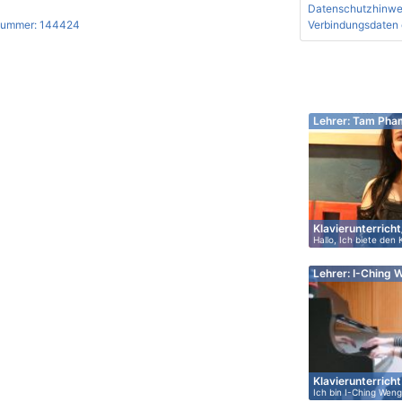
Datenschutzhinwe
nummer: 144424
Verbindungsdaten 
Lehrer: Tam Pha
Klavierunterrich
Hallo, Ich biete den 
Lehrer: I-Ching W
Klavierunterricht 
Ich bin I-Ching Wen