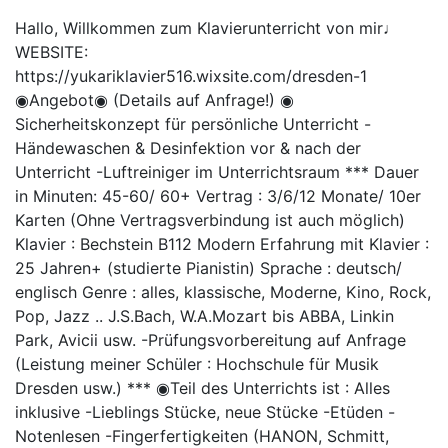
Hallo, Willkommen zum Klavierunterricht von mir♩
WEBSITE:
https://yukariklavier516.wixsite.com/dresden-1
◉Angebot◉ (Details auf Anfrage!) ◉
Sicherheitskonzept für persönliche Unterricht -
Händewaschen & Desinfektion vor & nach der
Unterricht -Luftreiniger im Unterrichtsraum *** Dauer
in Minuten: 45-60/ 60+ Vertrag : 3/6/12 Monate/ 10er
Karten (Ohne Vertragsverbindung ist auch möglich)
Klavier : Bechstein B112 Modern Erfahrung mit Klavier :
25 Jahren+ (studierte Pianistin) Sprache : deutsch/
englisch Genre : alles, klassische, Moderne, Kino, Rock,
Pop, Jazz .. J.S.Bach, W.A.Mozart bis ABBA, Linkin
Park, Avicii usw. -Prüfungsvorbereitung auf Anfrage
(Leistung meiner Schüler : Hochschule für Musik
Dresden usw.) *** ◉Teil des Unterrichts ist : Alles
inklusive -Lieblings Stücke, neue Stücke -Etüden -
Notenlesen -Fingerfertigkeiten (HANON, Schmitt,