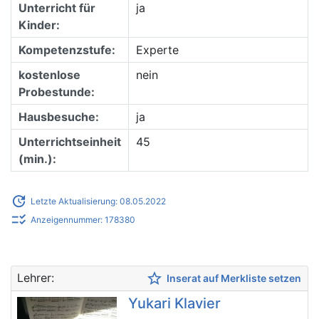
Unterricht für
ja
Kinder:
Kompetenzstufe:
Experte
kostenlose
nein
Probestunde:
Hausbesuche:
ja
Unterrichtseinheit
45
(min.):
update
Letzte Aktualisierung: 08.05.2022
checklist_rtl
Anzeigennummer: 178380
star_border
Lehrer:
Inserat auf Merkliste setzen
Yukari Klavier