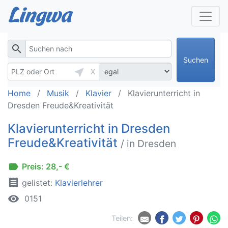
search
Suchen
near_me
X
Home
Musik
Klavier
Klavierunterricht in
Dresden Freude&Kreativität
Klavierunterricht in Dresden
Freude&Kreativität
/ in Dresden
label
Preis: 28,- €
receipt
gelistet:
Klavierlehrer
remove_red_eye
0151
Teilen: