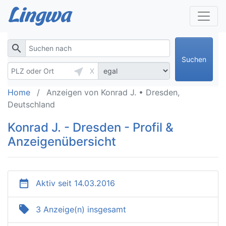
search
Suchen
near_me
X
Home
Anzeigen von Konrad J. • Dresden,
Deutschland
Konrad J. - Dresden - Profil &
Anzeigenübersicht
date_range
Aktiv seit 14.03.2016
local_offer
3 Anzeige(n) insgesamt