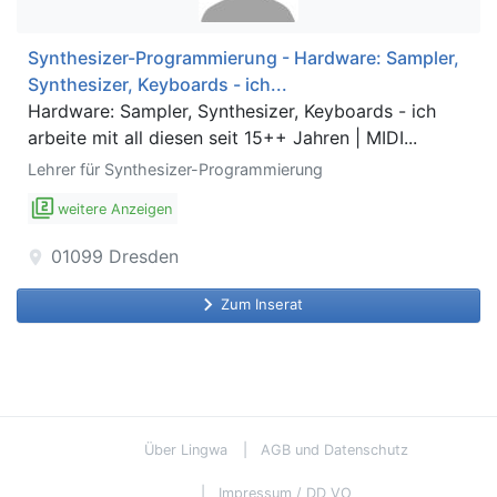
Synthesizer-Programmierung - Hardware: Sampler,
Synthesizer, Keyboards - ich...
Hardware: Sampler, Synthesizer, Keyboards - ich
arbeite mit all diesen seit 15++ Jahren | MIDI...
Lehrer für Synthesizer-Programmierung
filter_2
weitere Anzeigen
01099
Dresden
location_on
keyboard_arrow_right
Zum Inserat
Über Lingwa
AGB und Datenschutz
Impressum / DD VO