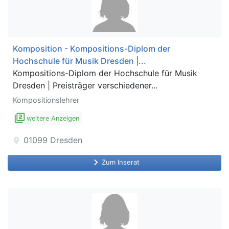
Komposition - Kompositions-Diplom der
Hochschule für Musik Dresden |...
Kompositions-Diplom der Hochschule für Musik
Dresden | Preisträger verschiedener...
Kompositionslehrer
filter_2
weitere Anzeigen
01099
Dresden
location_on
keyboard_arrow_right
Zum Inserat