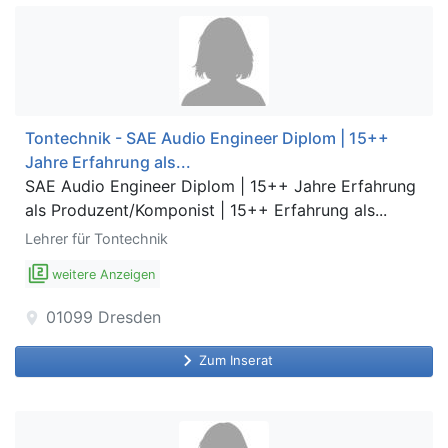
Tontechnik - SAE Audio Engineer Diplom | 15++
Jahre Erfahrung als...
SAE Audio Engineer Diplom | 15++ Jahre Erfahrung
als Produzent/Komponist | 15++ Erfahrung als...
Lehrer für Tontechnik
filter_2
weitere Anzeigen
01099
Dresden
location_on
keyboard_arrow_right
Zum Inserat