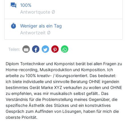
question_answer
100%
Antwortquote Ø
timer
Weniger als ein Tag
Antwortzeit Ø
Teilen:
Diplom Tontechniker und Komponist berät bei allen Fragen zu
Home-recording, Musikproduktion und Komposition. Ich
arbeite zu 100% kreativ- / lösungsorientiert. Das bedeutet:
ich biete individuelle und sinnvolle Beratung OHNE irgendein
bestimmtes Gerät Marke XYZ verkaufen zu wollen und OHNE
zu empfehlen, was mir musikalisch selbst gefällt.. Das
Verständnis für die Problemstellung meines Gegenüber, die
spezifische Ästhetik des Stückes und ein konstruktives
Gespräch zum Auffinden von Lösungen, haben für mich die
oberste Priorität.