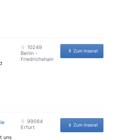
10249
location_on
keyboard_arrow_right
Zum Inserat
Berlin -
Friedrichshain
nd
99084
location_on
ie
keyboard_arrow_right
Zum Inserat
Erfurt
t uns