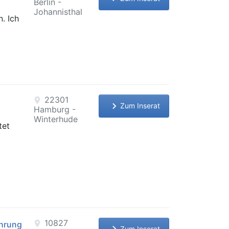
Berlin -
Johannisthal
n. Ich
22301
location_on
keyboard_arrow_right
Zum Inserat
Hamburg -
Winterhude
tet
10827
location_on
ahrung
keyboard_arrow_right
Zum Inserat