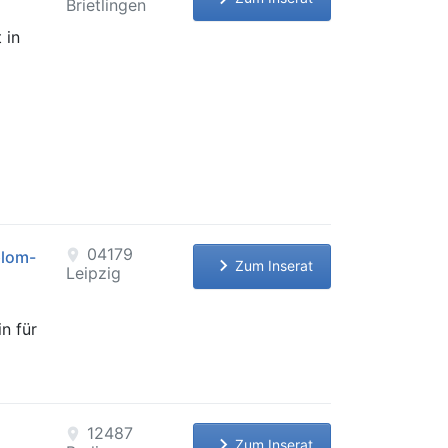
Brietlingen
 in
04179
location_on
plom-
keyboard_arrow_right
Zum Inserat
Leipzig
n für
12487
location_on
keyboard_arrow_right
Zum Inserat