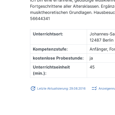
Fortgeschrittene aller Altersklassen. Ergän
musiktheoretischen Grundlagen. Hausbesuch
56644341
Unterrichtsort:
Johannes-Sa
12487 Berlin 
Kompetenzstufe:
Anfänger, Fo
kostenlose Probestunde:
ja
Unterrichtseinheit
45
(min.):
update
checklist_rtl
Letzte Aktualisierung: 29.08.2016
Anzeigenn