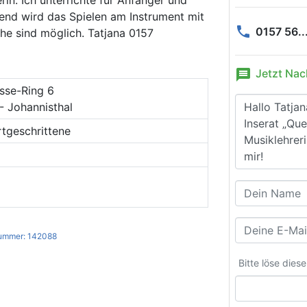
zend wird das Spielen am Instrument mit
phone
0157 56..
e sind möglich. Tatjana 0157
message
Jetzt Nac
sse-Ring 6
- Johannisthal
rtgeschrittene
ummer: 142088
Bitte löse dies