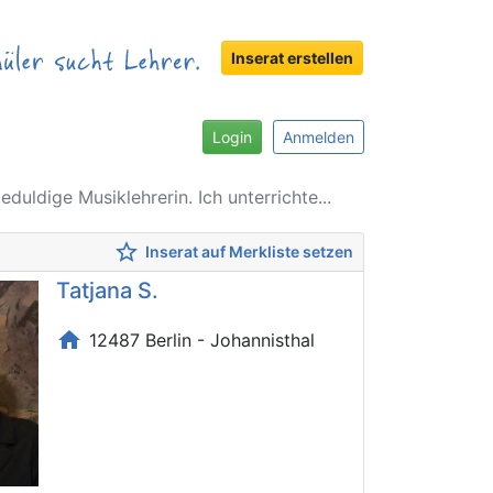
Inserat erstellen
Login
Anmelden
eduldige Musiklehrerin. Ich unterrichte...
star_border
Inserat auf Merkliste setzen
Tatjana S.
home
12487 Berlin - Johannisthal