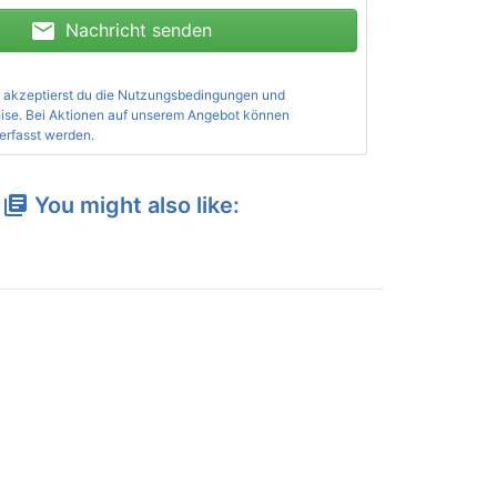
mail
Nachricht senden
 akzeptierst du die
Nutzungsbedingungen und
ise
. Bei Aktionen auf unserem Angebot können
erfasst werden.
You might also like:
library_books