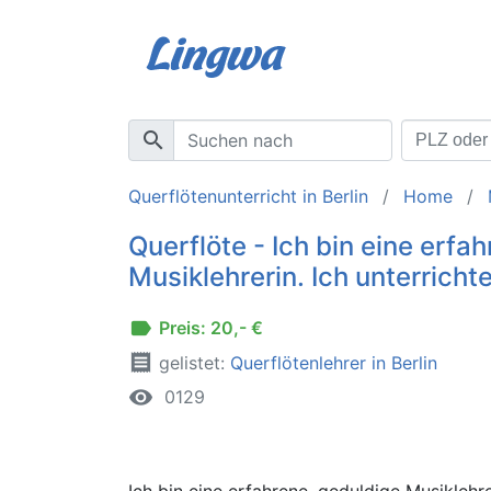
search
Querflötenunterricht in Berlin
Home
Querflöte - Ich bin eine erfa
Musiklehrerin. Ich unterrichte
label
Preis: 20,- €
receipt
gelistet:
Querflötenlehrer in Berlin
remove_red_eye
0129
Ich bin eine erfahrene, geduldige Musiklehre