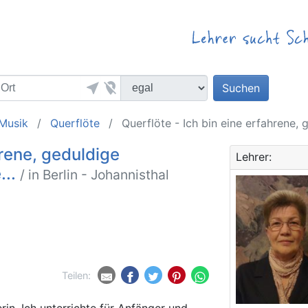
near_me
location_off
Suchen
Musik
Querflöte
Querflöte - Ich bin eine erfahrene, g
hrene, geduldige
Lehrer:
...
/ in Berlin - Johannisthal
Teilen:
rin. Ich unterrichte für Anfänger und