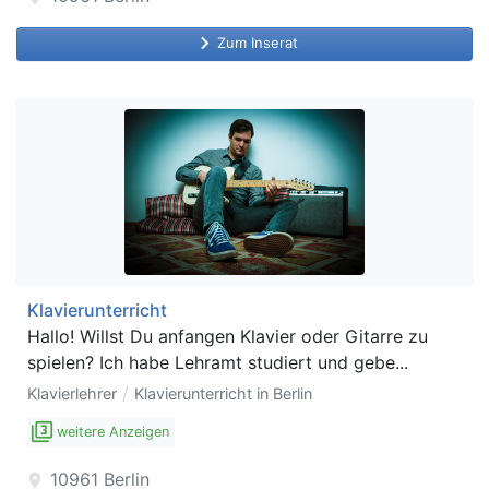
keyboard_arrow_right
Zum Inserat
Klavierunterricht
Hallo! Willst Du anfangen Klavier oder Gitarre zu
spielen? Ich habe Lehramt studiert und gebe...
/
Klavierlehrer
Klavierunterricht in Berlin
filter_3
weitere Anzeigen
10961
Berlin
location_on