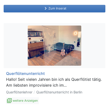
keyboard_arrow_right
Zum Inserat
Querflötenunterricht
Hallo! Seit vielen Jahren bin ich als Querflötist tätig.
Am liebsten improvisiere ich im...
/
Querflötenlehrer
Querflötenunterricht in Berlin
filter_3
weitere Anzeigen