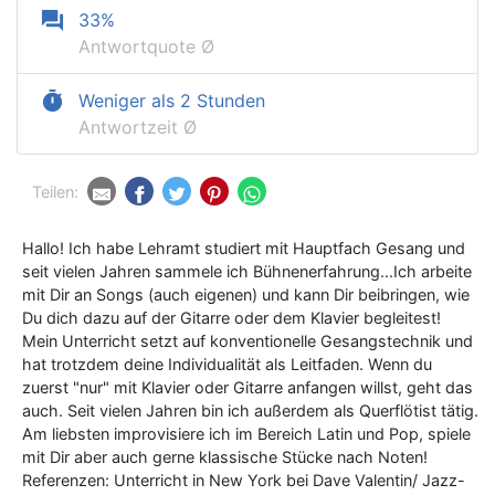
question_answer
33%
Antwortquote Ø
timer
Weniger als 2 Stunden
Antwortzeit Ø
Teilen:
Hallo! Ich habe Lehramt studiert mit Hauptfach Gesang und
seit vielen Jahren sammele ich Bühnenerfahrung...Ich arbeite
mit Dir an Songs (auch eigenen) und kann Dir beibringen, wie
Du dich dazu auf der Gitarre oder dem Klavier begleitest!
Mein Unterricht setzt auf konventionelle Gesangstechnik und
hat trotzdem deine Individualität als Leitfaden. Wenn du
zuerst "nur" mit Klavier oder Gitarre anfangen willst, geht das
auch. Seit vielen Jahren bin ich außerdem als Querflötist tätig.
Am liebsten improvisiere ich im Bereich Latin und Pop, spiele
mit Dir aber auch gerne klassische Stücke nach Noten!
Referenzen: Unterricht in New York bei Dave Valentin/ Jazz-