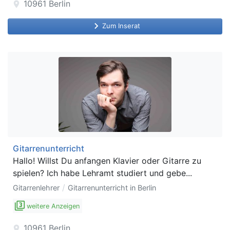
10961
Berlin
location_on
keyboard_arrow_right
Zum Inserat
Gitarrenunterricht
Hallo! Willst Du anfangen Klavier oder Gitarre zu
spielen? Ich habe Lehramt studiert und gebe...
/
Gitarrenlehrer
Gitarrenunterricht in Berlin
filter_3
weitere Anzeigen
10961
Berlin
location_on