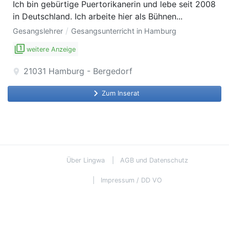
Ich bin gebürtige Puertorikanerin und lebe seit 2008
in Deutschland. Ich arbeite hier als Bühnen...
/
Gesangslehrer
Gesangsunterricht in Hamburg
filter_1
weitere Anzeige
21031
Hamburg - Bergedorf
location_on
keyboard_arrow_right
Zum Inserat
Über Lingwa
AGB und Datenschutz
Impressum / DD VO