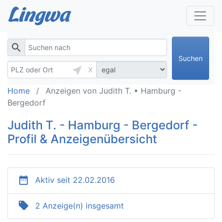
search
Suchen
near_me
X
Home
Anzeigen von Judith T. • Hamburg -
Bergedorf
Judith T. - Hamburg - Bergedorf -
Profil & Anzeigenübersicht
date_range
Aktiv seit 22.02.2016
local_offer
2 Anzeige(n) insgesamt