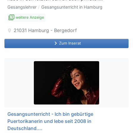
/
Gesangslehrer
Gesangsunterricht in Hamburg
filter_1
weitere Anzeige
21031
Hamburg - Bergedorf
location_on
keyboard_arrow_right
Zum Inserat
Gesangsunterricht - Ich bin gebürtige
Puertorikanerin und lebe seit 2008 in
Deutschland....