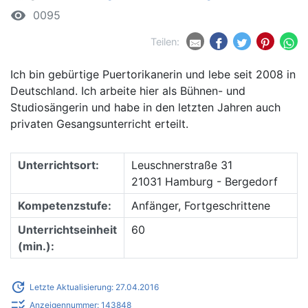
remove_red_eye
0095
Teilen:
Ich bin gebürtige Puertorikanerin und lebe seit 2008 in
Deutschland. Ich arbeite hier als Bühnen- und
Studiosängerin und habe in den letzten Jahren auch
privaten Gesangsunterricht erteilt.
Unterrichtsort:
Leuschnerstraße 31
21031 Hamburg - Bergedorf
Kompetenzstufe:
Anfänger, Fortgeschrittene
Unterrichtseinheit
60
(min.):
update
Letzte Aktualisierung: 27.04.2016
checklist_rtl
Anzeigennummer: 143848