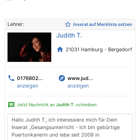
star_border
Lehrer:
Inserat auf Merkliste setzen
Judith T.
home
21031 Hamburg - Bergedorf
phone
explore
0176802...
www.jud...
anzeigen
anzeigen
message
Jetzt Nachricht an
Judith T.
schreiben: