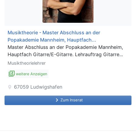
Musiktheorie - Master Abschluss an der
Popakademie Mannheim, Hauptfach...
Master Abschluss an der Popakademie Mannheim,
Hauptfach Gitarre/E-Gitarre. Lehrauftrag Gitarre...
Musiktheorielehrer
filter_2
weitere Anzeigen
67059
Ludwigshafen
location_on
keyboard_arrow_right
Zum Inserat