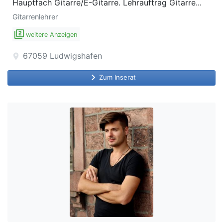
Hauptfach Gitarre/E-Gitarre. Lehrauftrag Gitarre...
Gitarrenlehrer
filter_2
weitere Anzeigen
67059
Ludwigshafen
location_on
keyboard_arrow_right
Zum Inserat