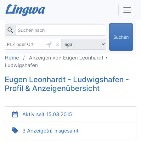
search
Suchen
near_me
X
Home
Anzeigen von Eugen Leonhardt •
Ludwigshafen
Eugen Leonhardt - Ludwigshafen -
Profil & Anzeigenübersicht
date_range
Aktiv seit 15.03.2015
local_offer
3 Anzeige(n) insgesamt