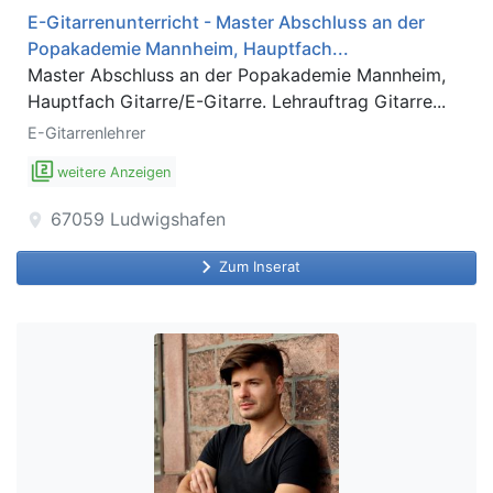
E-Gitarrenunterricht - Master Abschluss an der
Popakademie Mannheim, Hauptfach...
Master Abschluss an der Popakademie Mannheim,
Hauptfach Gitarre/E-Gitarre. Lehrauftrag Gitarre...
E-Gitarrenlehrer
filter_2
weitere Anzeigen
67059
Ludwigshafen
location_on
keyboard_arrow_right
Zum Inserat