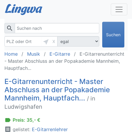
search
Suchen
near_me
X
Home
Musik
E-Gitarre
E-Gitarrenunterricht
- Master Abschluss an der Popakademie Mannheim,
Hauptfach...
E-Gitarrenunterricht - Master
Abschluss an der Popakademie
Mannheim, Hauptfach...
/ in
Ludwigshafen
label
Preis: 35,- €
receipt
gelistet:
E-Gitarrenlehrer