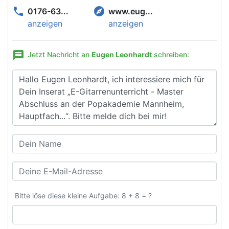
phone
explore
0176-63...
www.eug...
anzeigen
anzeigen
message
Jetzt Nachricht an
Eugen Leonhardt
schreiben:
Bitte löse diese kleine Aufgabe: 8 + 8 = ?