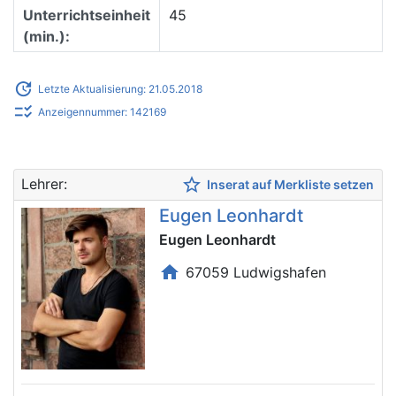
Unterrichtseinheit
45
(min.):
update
Letzte Aktualisierung: 21.05.2018
checklist_rtl
Anzeigennummer: 142169
star_border
Lehrer:
Inserat auf Merkliste setzen
Eugen Leonhardt
Eugen Leonhardt
home
67059 Ludwigshafen