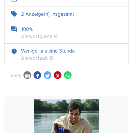
local_offer
2 Anzeige(n) insgesamt
question_answer
100%
Antwortquote Ø
timer
Weniger als eine Stunde
Antwortzeit Ø
Teilen: