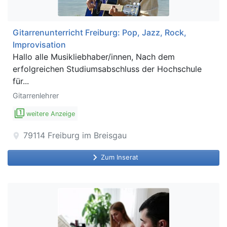
Gitarrenunterricht Freiburg: Pop, Jazz, Rock,
Improvisation
Hallo alle Musikliebhaber/innen, Nach dem
erfolgreichen Studiumsabschluss der Hochschule
für...
Gitarrenlehrer
filter_1
weitere Anzeige
79114
Freiburg im Breisgau
location_on
keyboard_arrow_right
Zum Inserat