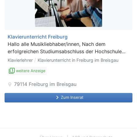
Klavierunterricht Freiburg
Hallo alle Musikliebhaber/innen, Nach dem
erfolgreichen Studiumsabschluss der Hochschule...
/
Klavierlehrer
Klavierunterricht in Freiburg im Breisgau
filter_1
weitere Anzeige
79114
Freiburg im Breisgau
location_on
keyboard_arrow_right
Zum Inserat