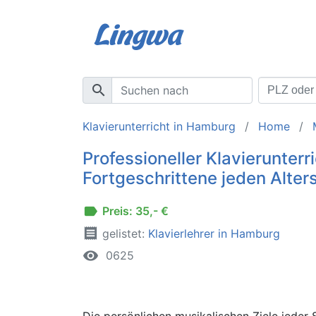
search
Klavierunterricht in Hamburg
Home
Professioneller Klavierunterr
Fortgeschrittene jeden Alter
label
Preis: 35,- €
receipt
gelistet:
Klavierlehrer in Hamburg
remove_red_eye
0625
Die persönlichen musikalischen Ziele jeder 