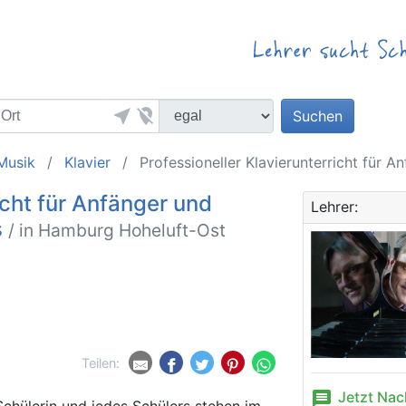
near_me
location_off
Suchen
Musik
Klavier
Professioneller Klavierunterricht für A
icht für Anfänger und
Lehrer:
s
/ in Hamburg Hoheluft-Ost
Teilen:
message
Jetzt Nac
Schülerin und jedes Schülers stehen im