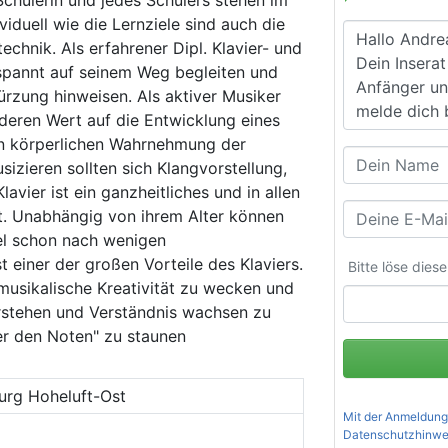
iduell wie die Lernziele sind auch die
echnik. Als erfahrener Dipl. Klavier- und
spannt auf seinem Weg begleiten und
rzung hinweisen. Als aktiver Musiker
deren Wert auf die Entwicklung eines
ten körperlichen Wahrnehmung der
sizieren sollten sich Klangvorstellung,
vier ist ein ganzheitliches und in allen
nt. Unabhängig von ihrem Alter können
el schon nach wenigen
st einer der großen Vorteile des Klaviers.
Bitte löse dies
 musikalische Kreativität zu wecken und
rstehen und Verständnis wachsen zu
er den Noten" zu staunen
rg Hoheluft-Ost
Mit der Anmeldung
Datenschutzhinwe