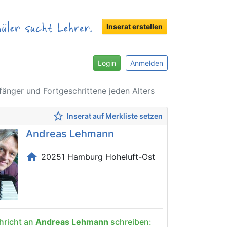
Inserat erstellen
Login
Anmelden
nfänger und Fortgeschrittene jeden Alters
star_border
Inserat auf Merkliste setzen
Andreas Lehmann
home
20251 Hamburg Hoheluft-Ost
hricht an
Andreas Lehmann
schreiben: