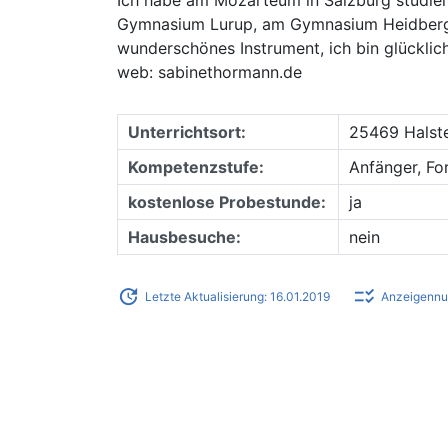
Gymnasium Lurup, am Gymnasium Heidberg u
wunderschönes Instrument, ich bin glücklic
web: sabinethormann.de
Unterrichtsort:
25469 Halst
Kompetenzstufe:
Anfänger, Fo
kostenlose Probestunde:
ja
Hausbesuche:
nein
update
checklist_rtl
Letzte Aktualisierung: 16.01.2019
Anzeigennu