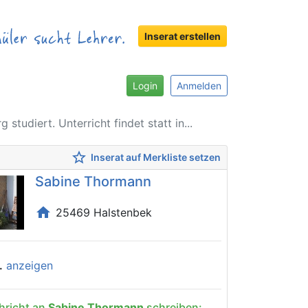
Inserat erstellen
Login
Anmelden
tudiert. Unterricht findet statt in...
star_border
Inserat auf Merkliste setzen
Sabine Thormann
home
25469 Halstenbek
.
anzeigen
hricht an
Sabine Thormann
schreiben: