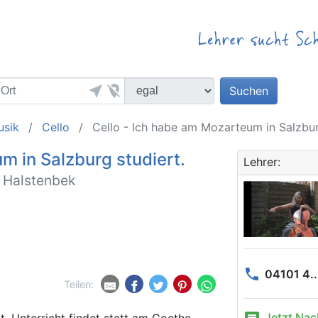
near_me
location_off
Suchen
usik
Cello
Cello - Ich habe am Mozarteum in Salzburg s
m in Salzburg studiert.
Lehrer:
n Halstenbek
phone
04101 4..
Teilen:
Jetzt Nac
. Unterricht findet statt am Goethe