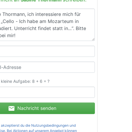
e kleine Aufgabe: 8 + 6 = ?
mail
Nachricht senden
 akzeptierst du die
Nutzungsbedingungen und
ise
. Bei Aktionen auf unserem Angebot können