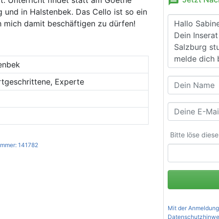
message
nd in Halstenbek. Das Cello ist so ein
h mich damit beschäftigen zu dürfen!
enbek
rtgeschrittene, Experte
Bitte löse dies
mmer: 141782
Mit der Anmeldung
Datenschutzhinwe