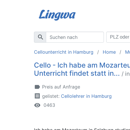
search
Cellounterricht in Hamburg
Home
M
Cello - Ich habe am Mozarteu
Unterricht findet statt in...
/ i
label
Preis auf Anfrage
receipt
gelistet:
Cellolehrer in Hamburg
remove_red_eye
0463
Ich habe am Mozarteum in Salzburg studiert