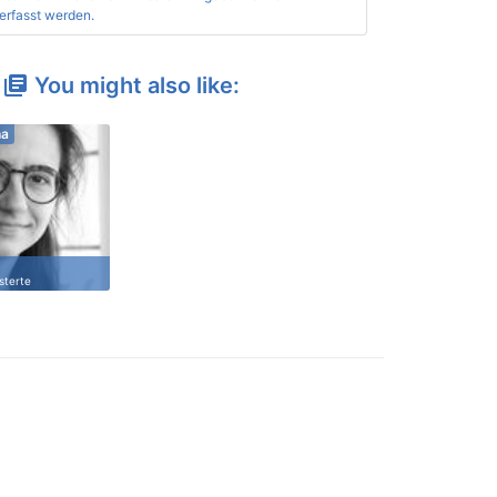
erfasst werden.
You might also like:
library_books
ha
sterte