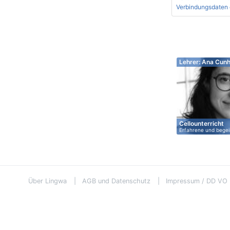
Verbindungsdaten 
Lehrer: Ana Cun
Cellounterricht
Erfahrene und begei
Cellolehrerin…
Über Lingwa
AGB und Datenschutz
Impressum / DD VO