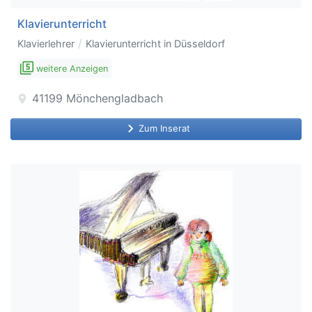
Klavierunterricht
/
Klavierlehrer
Klavierunterricht in Düsseldorf
filter_5
weitere Anzeigen
41199
Mönchengladbach
location_on
keyboard_arrow_right
Zum Inserat