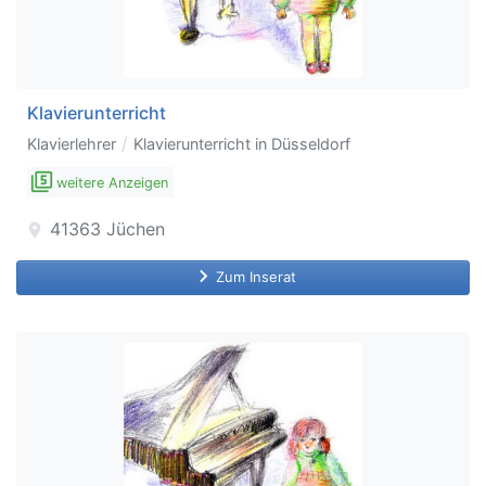
Klavierunterricht
/
Klavierlehrer
Klavierunterricht in Düsseldorf
filter_5
weitere Anzeigen
41363
Jüchen
location_on
keyboard_arrow_right
Zum Inserat