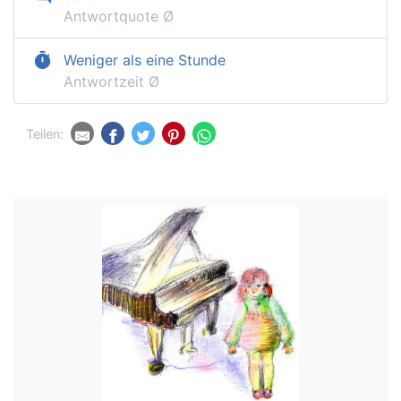
Antwortquote Ø
timer
Weniger als eine Stunde
Antwortzeit Ø
Teilen: