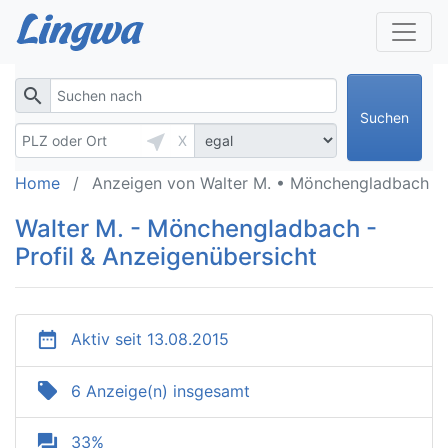
search
Suchen
near_me
X
Home
Anzeigen von Walter M. • Mönchengladbach
Walter M. - Mönchengladbach -
Profil & Anzeigenübersicht
date_range
Aktiv seit 13.08.2015
local_offer
6 Anzeige(n) insgesamt
question_answer
33%