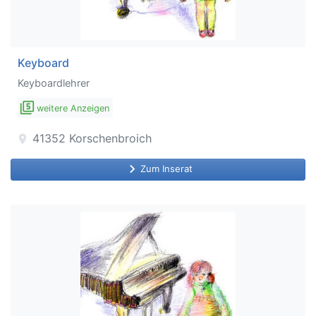
Keyboard
Keyboardlehrer
filter_5
weitere Anzeigen
41352
Korschenbroich
location_on
keyboard_arrow_right
Zum Inserat