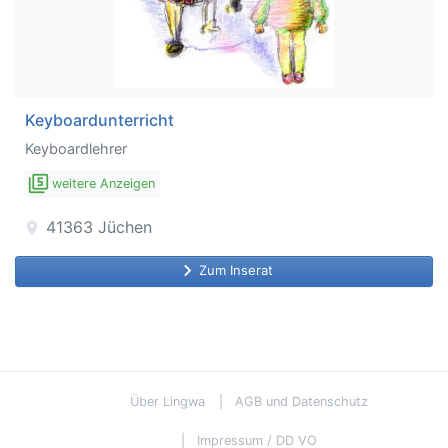
Keyboardunterricht
Keyboardlehrer
filter_5
weitere Anzeigen
41363
Jüchen
location_on
keyboard_arrow_right
Zum Inserat
Über Lingwa
AGB und Datenschutz
Impressum / DD VO