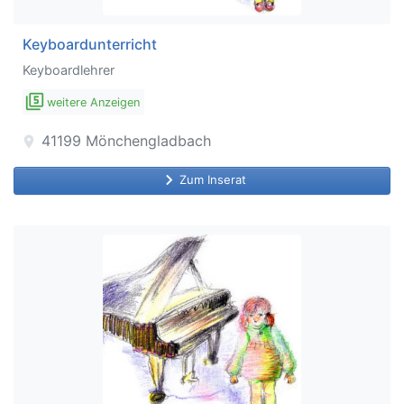
Keyboardunterricht
Keyboardlehrer
filter_5
weitere Anzeigen
41199
Mönchengladbach
location_on
keyboard_arrow_right
Zum Inserat