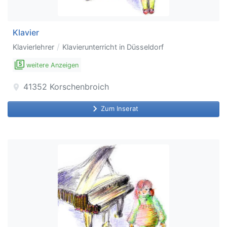
Klavier
/
Klavierlehrer
Klavierunterricht in Düsseldorf
filter_5
weitere Anzeigen
41352
Korschenbroich
location_on
keyboard_arrow_right
Zum Inserat