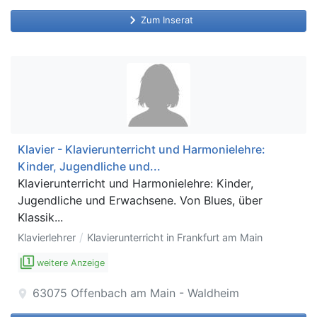
keyboard_arrow_right
Zum Inserat
Klavier - Klavierunterricht und Harmonielehre:
Kinder, Jugendliche und...
Klavierunterricht und Harmonielehre: Kinder,
Jugendliche und Erwachsene. Von Blues, über
Klassik...
/
Klavierlehrer
Klavierunterricht in Frankfurt am Main
filter_1
weitere Anzeige
63075
Offenbach am Main - Waldheim
location_on