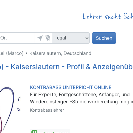
near_me
location_off
Suchen
ei (Marco) • Kaiserslautern, Deutschland
) - Kaiserslautern - Profil & Anzeigenüb
KONTRABASS UNTERRICHT ONLINE
Für Experte, Fortgeschrittene, Anfänger, und
Wiedereinsteiger. -Studienvorbereitung möglic
Kontrabasslehrer