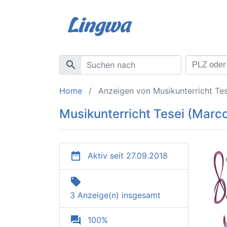
search
Home
Anzeigen von Musikunterricht Tes
Musikunterricht Tesei (Marco
date_range
Aktiv seit 27.09.2018
local_offer
3 Anzeige(n) insgesamt
question_answer
100%