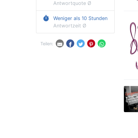
Antwortquote Ø
timer
Weniger als 10 Stunden
Antwortzeit Ø
Teilen: