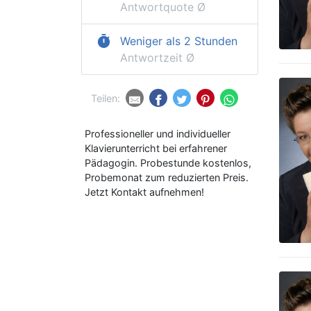
Antwortquote Ø
timer
Weniger als 2 Stunden
Antwortzeit Ø
Teilen:
Professioneller und individueller
Klavierunterricht bei erfahrener
Pädagogin. Probestunde kostenlos,
Probemonat zum reduzierten Preis.
Jetzt Kontakt aufnehmen!