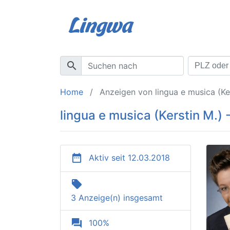
search
Home
Anzeigen von lingua e musica (Ker
lingua e musica (Kerstin M.) 
date_range
Aktiv seit 12.03.2018
local_offer
3 Anzeige(n) insgesamt
question_answer
100%