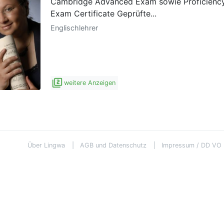
Cambridge Advanced Exam sowie Proficienc
Exam Certificate Geprüfte...
Englischlehrer
filter_2
weitere Anzeigen
Über Lingwa
AGB und Datenschutz
Impressum / DD VO