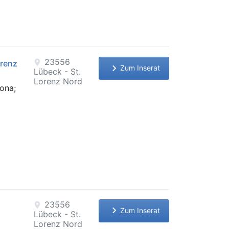
23556
location_on
orenz
keyboard_arrow_right
Zum Inserat
Lübeck - St.
Lorenz Nord
rona;
23556
location_on
keyboard_arrow_right
Zum Inserat
Lübeck - St.
Lorenz Nord