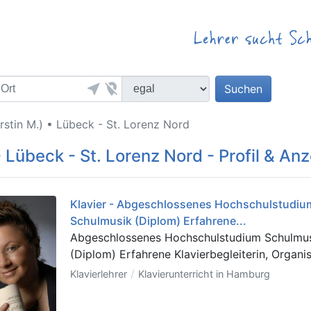
near_me
location_off
Suchen
stin M.) • Lübeck - St. Lorenz Nord
- Lübeck - St. Lorenz Nord - Profil & An
Klavier - Abgeschlossenes Hochschulstudiu
Schulmusik (Diplom) Erfahrene...
Abgeschlossenes Hochschulstudium Schulmu
(Diplom) Erfahrene Klavierbegleiterin, Organist
/
Klavierlehrer
Klavierunterricht in Hamburg