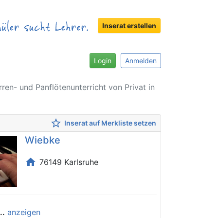
Inserat erstellen
Login
Anmelden
rren- und Panflötenunterricht von Privat in
star_border
Inserat auf Merkliste setzen
Wiebke
home
76149 Karlsruhe
..
anzeigen