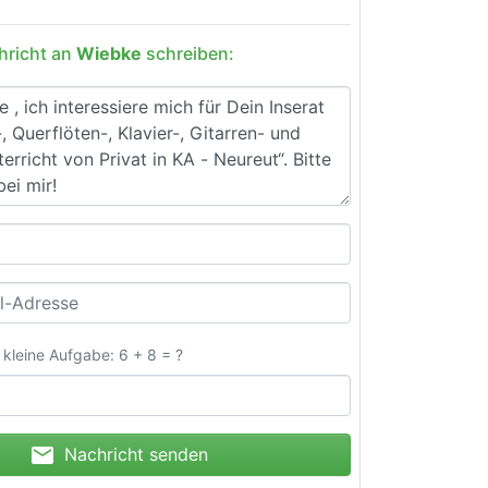
hricht an
Wiebke
schreiben:
e kleine Aufgabe: 6 + 8 = ?
mail
Nachricht senden