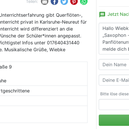
Teilen:
message
Jetzt Nac
 Unterrichtserfahrung gibt Querflöten-,
nterricht privat in Karlsruhe-Neureut für
terricht wird differenziert an die
Wünsche der Schüler*innen angepasst.
Wichtigste! Infos unter 017640431440
e. Musikalische Grüße, Wiebke
aße 9
uhe
rtgeschrittene
Bitte löse dies