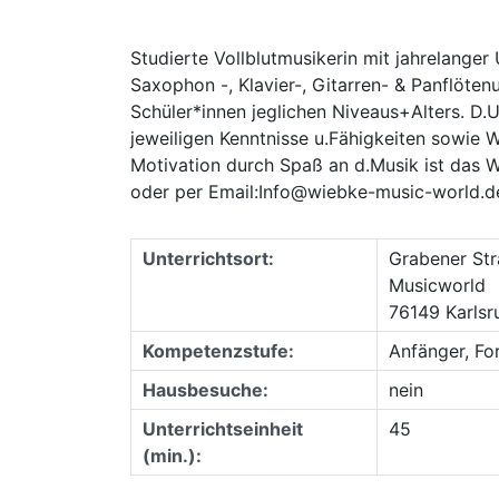
Studierte ​Vollblutmusikerin mit jahrelanger
Saxophon -, Klavier-, Gitarren- & Panflötenu
Schüler*innen jeglichen Niveaus+Alters. D.Un
jeweiligen Kenntnisse u.Fähigkeiten sowie 
Motivation durch Spaß an d.Musik ist das 
oder per Email:Info@wiebke-music-world.d
Unterrichtsort:
Grabener Str
Musicworld
76149 Karlsr
Kompetenzstufe:
Anfänger, Fo
Hausbesuche:
nein
Unterrichtseinheit
45
(min.):