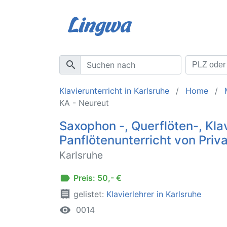
search
Klavierunterricht in Karlsruhe
Home
KA - Neureut
Saxophon -, Querflöten-, Klav
Panflötenunterricht von Priv
Karlsruhe
label
Preis: 50,- €
receipt
gelistet:
Klavierlehrer in Karlsruhe
remove_red_eye
0014