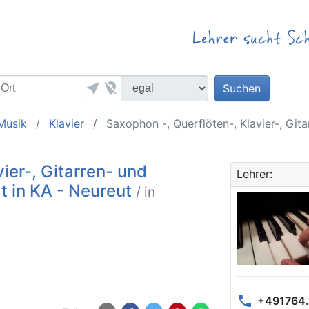
near_me
location_off
Suchen
Musik
Klavier
Saxophon -, Querflöten-, Klavier-, Gita
ier-, Gitarren- und
Lehrer:
at in KA - Neureut
/ in
phone
+491764.