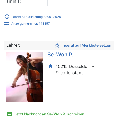
(min.):
update
Letzte Aktualisierung: 06.01.2020
checklist_rtl
Anzeigennummer: 143157
star_border
Lehrer:
Inserat auf Merkliste setzen
Se-Won P.
home
40215 Düsseldorf -
Friedrichstadt
message
Jetzt Nachricht an
Se-Won P.
schreiben: