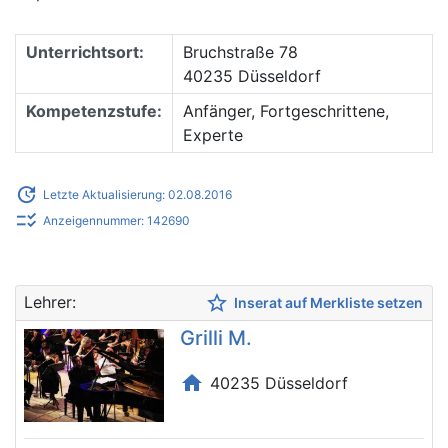
Unterrichtsort:
Bruchstraße 78
40235 Düsseldorf
Kompetenzstufe:
Anfänger, Fortgeschrittene,
Experte
update
Letzte Aktualisierung: 02.08.2016
checklist_rtl
Anzeigennummer: 142690
star_border
Lehrer:
Inserat auf Merkliste setzen
Grilli M.
home
40235 Düsseldorf