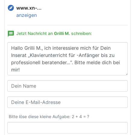
explore
www.xn-...
anzeigen
message
Jetzt Nachricht an
Grilli M.
schreiben:
Bitte löse diese kleine Aufgabe: 2 + 4 = ?