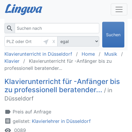
search
Suchen
near_me
X
Klavierunterricht in Düsseldorf
Home
Musik
Klavier
Klavierunterricht für -Anfänger bis zu
professionell beratender...
Klavierunterricht für -Anfänger bis
zu professionell beratender...
/ in
Düsseldorf
label
Preis auf Anfrage
receipt
gelistet:
Klavierlehrer in Düsseldorf
remove_red_eye
0089