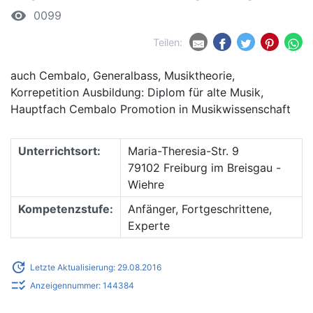
remove_red_eye
0099
Teilen:
auch Cembalo, Generalbass, Musiktheorie,
Korrepetition Ausbildung: Diplom für alte Musik,
Hauptfach Cembalo Promotion in Musikwissenschaft
Unterrichtsort:
Maria-Theresia-Str. 9
79102 Freiburg im Breisgau -
Wiehre
Kompetenzstufe:
Anfänger, Fortgeschrittene,
Experte
update
Letzte Aktualisierung: 29.08.2016
checklist_rtl
Anzeigennummer: 144384