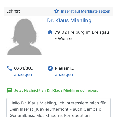
star_border
Lehrer:
Inserat auf Merkliste setzen
Dr. Klaus Miehling
home
79102 Freiburg im Breisgau
- Wiehre
phone
explore
0761/38...
klausmi...
anzeigen
anzeigen
message
Jetzt Nachricht an
Dr. Klaus Miehling
schreiben: