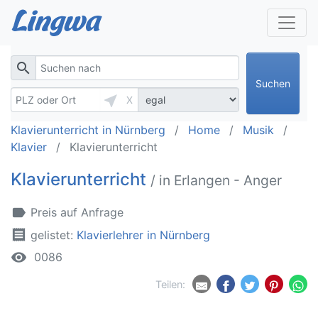
search
Suchen
near_me
X
Klavierunterricht in Nürnberg
Home
Musik
Klavier
Klavierunterricht
Klavierunterricht
/ in Erlangen - Anger
label
Preis auf Anfrage
receipt
gelistet:
Klavierlehrer in Nürnberg
remove_red_eye
0086
Teilen: