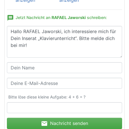
anzeigen
anzeigen
message
Jetzt Nachricht an
RAFAEL Jaworski
schreiben:
Bitte löse diese kleine Aufgabe: 4 + 6 = ?
mail
Nachricht senden