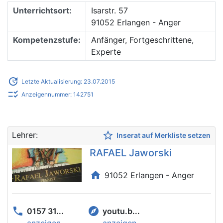
Unterrichtsort:
Isarstr. 57
91052 Erlangen - Anger
Kompetenzstufe:
Anfänger, Fortgeschrittene,
Experte
update
Letzte Aktualisierung: 23.07.2015
checklist_rtl
Anzeigennummer: 142751
star_border
Lehrer:
Inserat auf Merkliste setzen
RAFAEL Jaworski
home
91052 Erlangen - Anger
phone
explore
0157 31...
youtu.b...