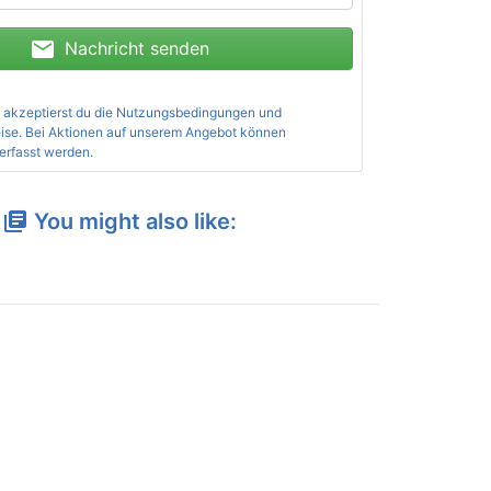
mail
Nachricht senden
 akzeptierst du die
Nutzungsbedingungen und
ise
. Bei Aktionen auf unserem Angebot können
erfasst werden.
You might also like:
library_books