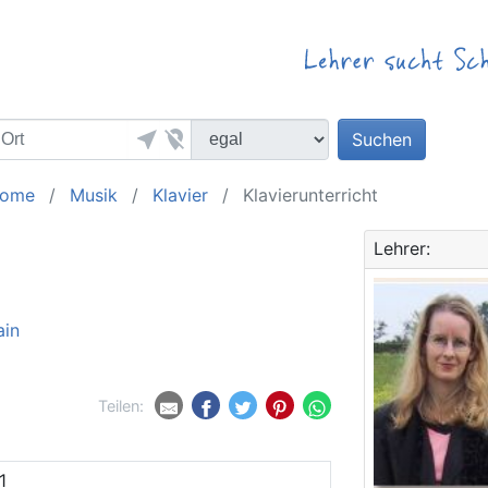
near_me
location_off
Suchen
ome
Musik
Klavier
Klavierunterricht
Lehrer:
ain
Teilen:
1