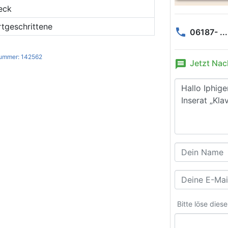
eck
rtgeschrittene
phone
06187- ...
ummer: 142562
message
Jetzt Nac
Bitte löse dies