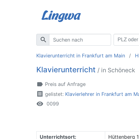
search
Klavierunterricht in Frankfurt am Main
H
Klavierunterricht
/ in Schöneck
label
Preis auf Anfrage
receipt
gelistet:
Klavierlehrer in Frankfurt am M
remove_red_eye
0099
Unterrichtsort:
Hüttenberg 1