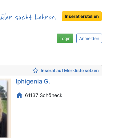
Inserat erstellen
Login
Anmelden
star_border
Inserat auf Merkliste setzen
Iphigenia G.
home
61137 Schöneck