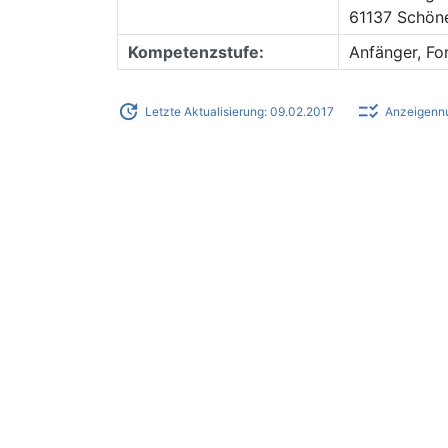
61137 Schön
Kompetenzstufe:
Anfänger, Fo
update
checklist_rtl
Letzte Aktualisierung: 09.02.2017
Anzeigenn