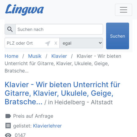
search
Suchen
near_me
X
Home
Musik
Klavier
Klavier - Wir bieten
Unterricht für Gitarre, Klavier, Ukulele, Geige,
Bratsche...
Klavier - Wir bieten Unterricht für
Gitarre, Klavier, Ukulele, Geige,
Bratsche...
/ in Heidelberg - Altstadt
label
Preis auf Anfrage
receipt
gelistet:
Klavierlehrer
remove_red_eye
0147