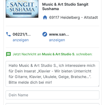
Music & Art Studio Sangit
Sushama
home
69117 Heidelberg - Altstadt
phone
explore
06221/1...
www.san...
anzeigen
anzeigen
message
Jetzt Nachricht an
Music & Art Studio S.
schreiben: