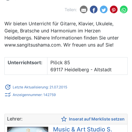
Teilen:
Wir bieten Unterricht für Gitarre, Klavier, Ukulele,
Geige, Bratsche und Harmonium im Herzen
Heidelbergs. Nähere Informationen finden Sie unter
www.sangitsushama.com. Wir freuen uns auf Sie!
Unterrichtsort:
Plöck 85
69117 Heidelberg - Altstadt
update
Letzte Aktualisierung: 21.07.2015
checklist_rtl
Anzeigennummer: 142759
star_border
Lehrer:
Inserat auf Merkliste setzen
Music & Art Studio S.