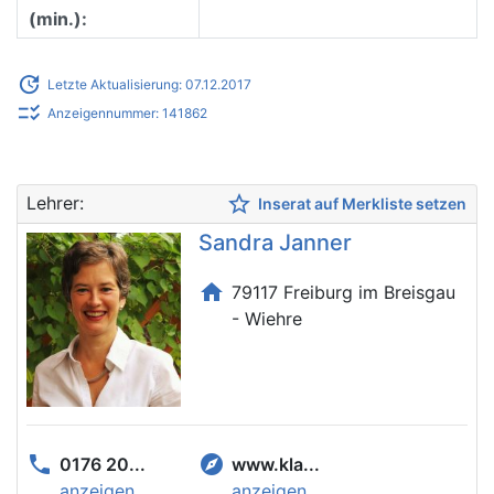
(min.):
update
Letzte Aktualisierung: 07.12.2017
checklist_rtl
Anzeigennummer: 141862
star_border
Lehrer:
Inserat auf Merkliste setzen
Sandra Janner
home
79117 Freiburg im Breisgau
- Wiehre
phone
explore
0176 20...
www.kla...
anzeigen
anzeigen