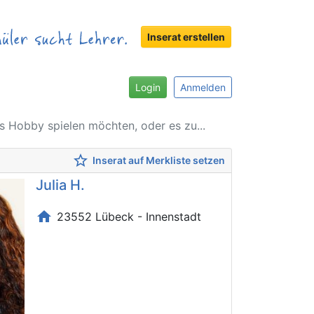
Inserat erstellen
Login
Anmelden
als Hobby spielen möchten, oder es zu...
star_border
Inserat auf Merkliste setzen
Julia H.
home
23552 Lübeck - Innenstadt