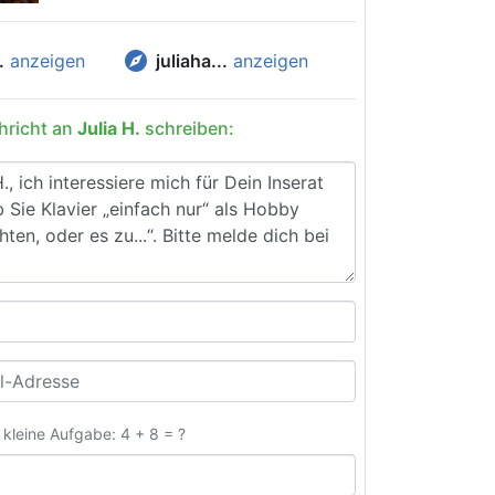
explore
.
anzeigen
juliaha...
anzeigen
hricht an
Julia H.
schreiben:
e kleine Aufgabe: 4 + 8 = ?