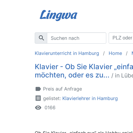
search
Klavierunterricht in Hamburg
Home
Klavier - Ob Sie Klavier „ein
möchten, oder es zu...
/ in Lüb
label
Preis auf Anfrage
receipt
gelistet:
Klavierlehrer in Hamburg
remove_red_eye
0166
Ob Sie Klavier „einfach nur“ als Hobby spie