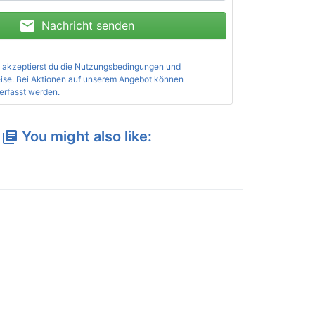
mail
Nachricht senden
 akzeptierst du die
Nutzungsbedingungen und
ise
. Bei Aktionen auf unserem Angebot können
erfasst werden.
You might also like:
library_books