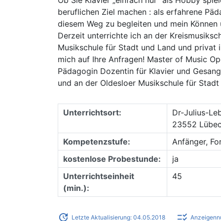
beruflichen Ziel machen : als erfahrene Päd
diesem Weg zu begleiten und mein Können u
Derzeit unterrichte ich an der Kreismusiks
Musikschule für Stadt und Land und privat
mich auf Ihre Anfragen! Master of Music Op
Pädagogin Dozentin für Klavier und Gesan
und an der Oldesloer Musikschule für Stad
Unterrichtsort:
Dr-Julius-Leb
23552 Lübeck
Kompetenzstufe:
Anfänger, Fo
kostenlose Probestunde:
ja
Unterrichtseinheit
45
(min.):
update
checklist_rtl
Letzte Aktualisierung: 04.05.2018
Anzeigenn