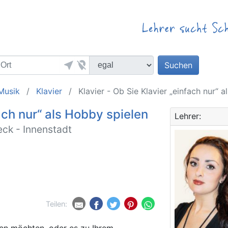
near_me
location_off
Suchen
Musik
Klavier
Klavier - Ob Sie Klavier „einfach nur“ 
fach nur“ als Hobby spielen
Lehrer:
eck - Innenstadt
Teilen:
len möchten, oder es zu Ihrem