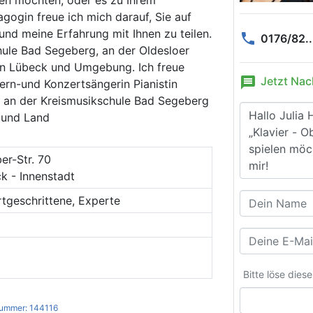
agogin freue ich mich darauf, Sie auf
nd meine Erfahrung mit Ihnen zu teilen.
phone
0176/82..
chule Bad Segeberg, an der Oldesloer
 in Lübeck und Umgebung. Ich freue
message
Jetzt Nac
ern-und Konzertsängerin Pianistin
g an der Kreismusikschule Bad Segeberg
t und Land
er-Str. 70
 - Innenstadt
rtgeschrittene, Experte
Bitte löse dies
ummer: 144116