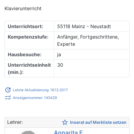
Klavierunterricht
Unterrichtsort:
55118 Mainz - Neustadt
Kompetenzstufe:
Anfänger, Fortgeschrittene,
Experte
Hausbesuche:
ja
Unterrichtseinheit
30
(min.):
update
Letzte Aktualisierung: 18.12.2017
checklist_rtl
Anzeigennummer: 145429
star_border
Lehrer:
Inserat auf Merkliste setzen
Annarita F.