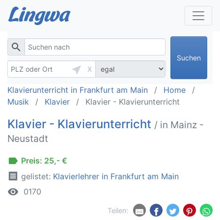
search
Suchen
near_me
X
Klavierunterricht in Frankfurt am Main
Home
Musik
Klavier
Klavier - Klavierunterricht
Klavier - Klavierunterricht
/ in Mainz -
Neustadt
label
Preis: 25,- €
receipt
gelistet:
Klavierlehrer in Frankfurt am Main
remove_red_eye
0170
Teilen: