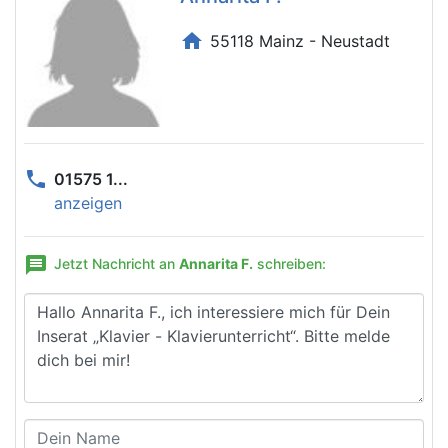
home
55118 Mainz - Neustadt
phone
01575 1...
anzeigen
message
Jetzt Nachricht an
Annarita F.
schreiben: