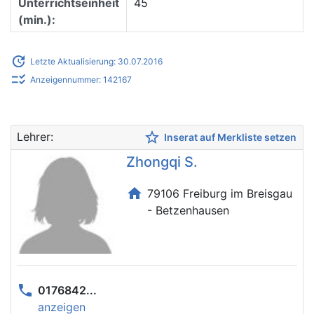
Unterrichtseinheit
45
(min.):
update
Letzte Aktualisierung: 30.07.2016
checklist_rtl
Anzeigennummer: 142167
star_border
Lehrer:
Inserat auf Merkliste setzen
Zhongqi S.
home
79106 Freiburg im Breisgau
- Betzenhausen
phone
0176842...
anzeigen