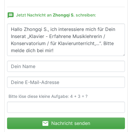
message
Jetzt Nachricht an
Zhongqi S.
schreiben:
Bitte löse diese kleine Aufgabe: 4 + 3 = ?
mail
Nachricht senden