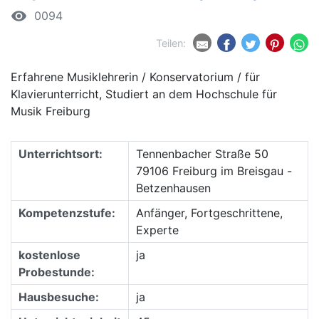
remove_red_eye
0094
Teilen:
Erfahrene Musiklehrerin / Konservatorium / für
Klavierunterricht, Studiert an dem Hochschule für
Musik Freiburg
Unterrichtsort:
Tennenbacher Straße 50
79106 Freiburg im Breisgau -
Betzenhausen
Kompetenzstufe:
Anfänger, Fortgeschrittene,
Experte
kostenlose
ja
Probestunde:
Hausbesuche:
ja