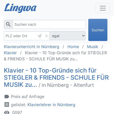
search
Suchen
near_me
X
Klavierunterricht in Nürnberg
Home
Musik
Klavier
Klavier - 10 Top-Gründe sich für STIEGLER
& FRIENDS - SCHULE FÜR MUSIK zu...
Klavier - 10 Top-Gründe sich für
STIEGLER & FRIENDS - SCHULE FÜR
MUSIK zu...
/ in Nürnberg - Altenfurt
label
Preis auf Anfrage
receipt
gelistet:
Klavierlehrer in Nürnberg
remove_red_eye
0097