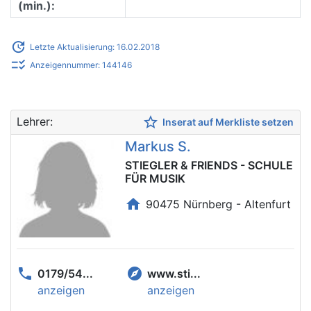
(min.):
update
Letzte Aktualisierung: 16.02.2018
checklist_rtl
Anzeigennummer: 144146
star_border
Lehrer:
Inserat auf Merkliste setzen
Markus S.
STIEGLER & FRIENDS - SCHULE
FÜR MUSIK
home
90475 Nürnberg - Altenfurt
phone
explore
0179/54...
www.sti...
anzeigen
anzeigen