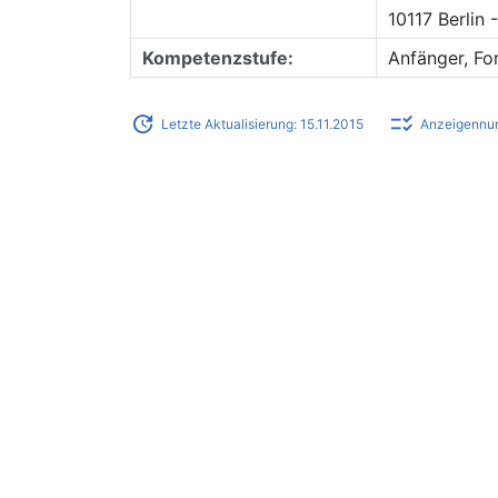
10117 Berlin 
Kompetenzstufe:
Anfänger, Fo
update
checklist_rtl
Letzte Aktualisierung: 15.11.2015
Anzeigennu