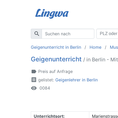
search
Geigenunterricht in Berlin
Home
Mus
Geigenunterricht
/ in Berlin - Mi
label
Preis auf Anfrage
receipt
gelistet:
Geigenlehrer in Berlin
remove_red_eye
0084
Unterrichtsort:
Marienstrass