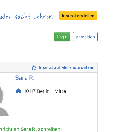
Inserat erstellen
Login
Anmelden
star_border
Inserat auf Merkliste setzen
Sara R.
home
10117 Berlin - Mitte
hricht an
Sara R.
schreiben: