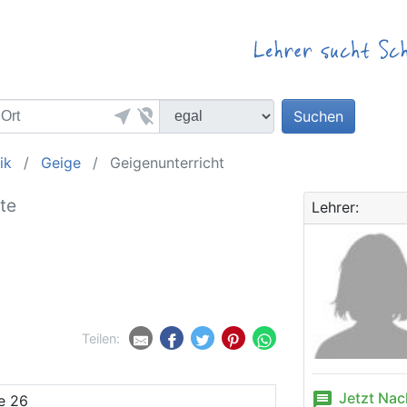
near_me
location_off
Suchen
ik
Geige
Geigenunterricht
tte
Lehrer:
Teilen:
message
Jetzt Nac
e 26