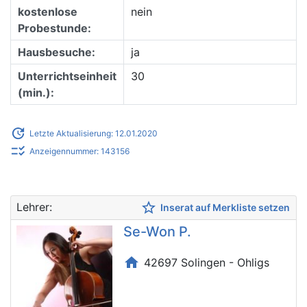
kostenlose
nein
Probestunde:
Hausbesuche:
ja
Unterrichtseinheit
30
(min.):
update
Letzte Aktualisierung: 12.01.2020
checklist_rtl
Anzeigennummer: 143156
star_border
Lehrer:
Inserat auf Merkliste setzen
Se-Won P.
home
42697 Solingen - Ohligs