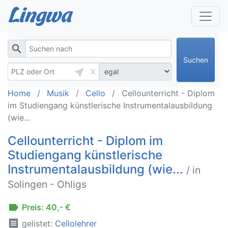
search
Suchen
near_me
X
Home
Musik
Cello
Cellounterricht - Diplom
im Studiengang künstlerische Instrumentalausbildung
(wie...
Cellounterricht - Diplom im
Studiengang künstlerische
Instrumentalausbildung (wie...
/ in
Solingen - Ohligs
label
Preis: 40,- €
receipt
gelistet:
Cellolehrer