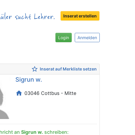
Inserat erstellen
Login
Anmelden
star_border
Inserat auf Merkliste setzen
Sigrun w.
home
03046 Cottbus - Mitte
hricht an
Sigrun w.
schreiben: