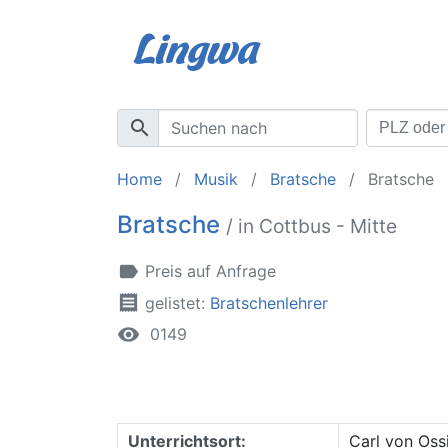
search
Home
Musik
Bratsche
Bratsche
Bratsche
/ in Cottbus - Mitte
label
Preis auf Anfrage
receipt
gelistet:
Bratschenlehrer
remove_red_eye
0149
Unterrichtsort:
Carl von Oss