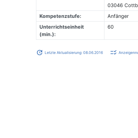
03046 Cottbu
Kompetenzstufe:
Anfänger
Unterrichtseinheit
60
(min.):
update
checklist_rtl
Letzte Aktualisierung: 08.06.2016
Anzeigenn