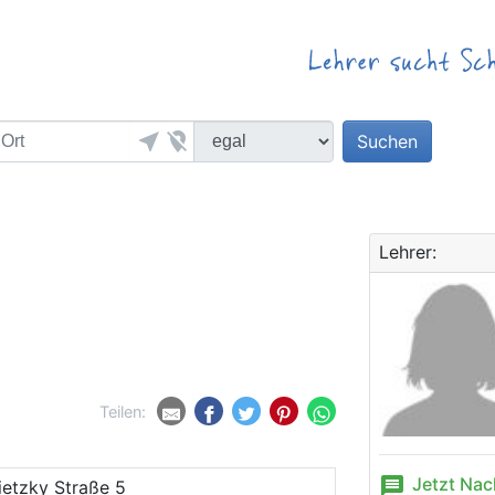
near_me
location_off
Suchen
Lehrer:
Teilen:
message
Jetzt Nac
ietzky Straße 5