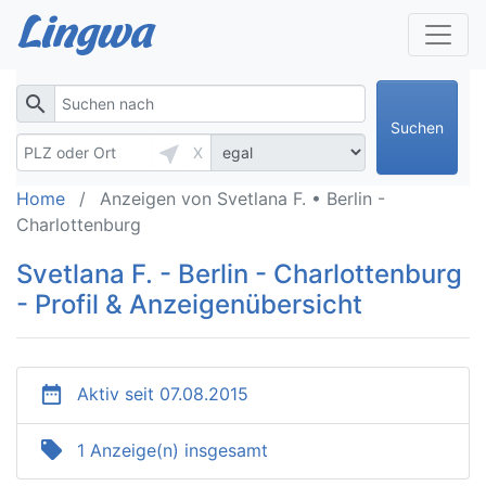
search
Suchen
near_me
X
Home
Anzeigen von Svetlana F. • Berlin -
Charlottenburg
Svetlana F. - Berlin - Charlottenburg
- Profil & Anzeigenübersicht
date_range
Aktiv seit 07.08.2015
local_offer
1 Anzeige(n) insgesamt