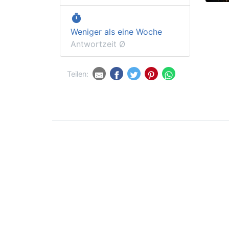
timer
Weniger als eine Woche
Antwortzeit Ø
Teilen: