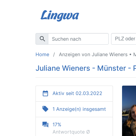
search
Home
Anzeigen von Juliane Wieners • 
Juliane Wieners - Münster - 
date_range
Aktiv seit 02.03.2022
local_offer
1 Anzeige(n) insgesamt
question_answer
17%
Antwortquote Ø