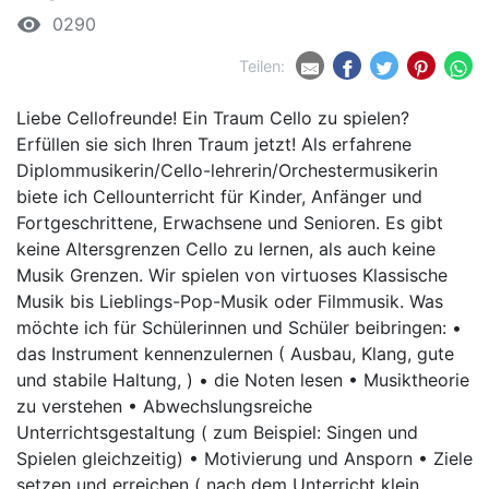
remove_red_eye
0290
Teilen:
Liebe Cellofreunde! Ein Traum Cello zu spielen?
Erfüllen sie sich Ihren Traum jetzt! Als erfahrene
Diplommusikerin/Cello-lehrerin/Orchestermusikerin
biete ich Cellounterricht für Kinder, Anfänger und
Fortgeschrittene, Erwachsene und Senioren. Es gibt
keine Altersgrenzen Cello zu lernen, als auch keine
Musik Grenzen. Wir spielen von virtuoses Klassische
Musik bis Lieblings-Pop-Musik oder Filmmusik. Was
möchte ich für Schülerinnen und Schüler beibringen: •
das Instrument kennenzulernen ( Ausbau, Klang, gute
und stabile Haltung, ) • die Noten lesen • Musiktheorie
zu verstehen • Abwechslungsreiche
Unterrichtsgestaltung ( zum Beispiel: Singen und
Spielen gleichzeitig) • Motivierung und Ansporn • Ziele
setzen und erreichen ( nach dem Unterricht klein