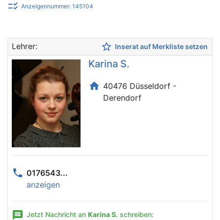
checklist_rtl
Anzeigennummer: 145104
star_border
Lehrer:
Inserat auf Merkliste setzen
Karina S.
home
40476 Düsseldorf -
Derendorf
phone
0176543...
anzeigen
message
Jetzt Nachricht an
Karina S.
schreiben: