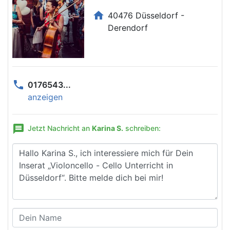
home
40476 Düsseldorf -
Derendorf
phone
0176543...
anzeigen
message
Jetzt Nachricht an
Karina S.
schreiben: