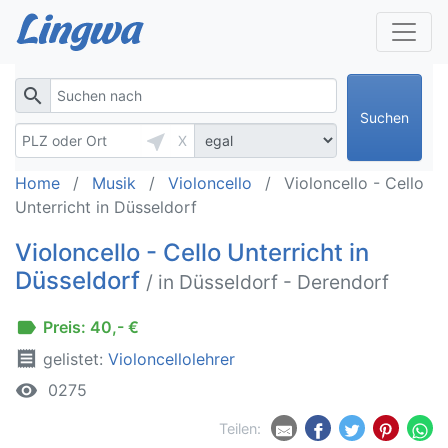
search
Suchen
near_me
X
Home
Musik
Violoncello
Violoncello - Cello
Unterricht in Düsseldorf
Violoncello - Cello Unterricht in
Düsseldorf
/ in Düsseldorf - Derendorf
label
Preis: 40,- €
receipt
gelistet:
Violoncellolehrer
remove_red_eye
0275
Teilen: