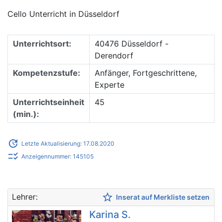
Cello Unterricht in Düsseldorf
Unterrichtsort:
40476 Düsseldorf -
Derendorf
Kompetenzstufe:
Anfänger, Fortgeschrittene,
Experte
Unterrichtseinheit
45
(min.):
update
Letzte Aktualisierung: 17.08.2020
checklist_rtl
Anzeigennummer: 145105
star_border
Lehrer:
Inserat auf Merkliste setzen
Karina S.