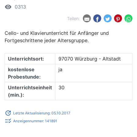
remove_red_eye
0313
Teilen:
Cello- und Klavierunterricht für Anfänger und
Fortgeschrittene jeder Altersgruppe.
Unterrichtsort:
97070 Würzburg - Altstadt
kostenlose
ja
Probestunde:
Unterrichtseinheit
30
(min.):
update
Letzte Aktualisierung: 05.10.2017
checklist_rtl
Anzeigennummer: 141891