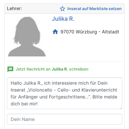
star_border
Lehrer:
Inserat auf Merkliste setzen
Julika R.
home
97070 Würzburg - Altstadt
message
Jetzt Nachricht an
Julika R.
schreiben: