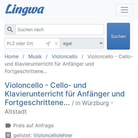
search
Suchen
near_me
X
Home
Musik
Violoncello
Violoncello - Cello-
und Klavierunterricht für Anfänger und
Fortgeschrittene...
Violoncello - Cello- und
Klavierunterricht für Anfänger und
Fortgeschrittene...
/ in Würzburg -
Altstadt
label
Preis auf Anfrage
receipt
gelistet:
Violoncellolehrer