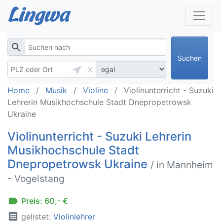
search
Suchen
near_me
X
Home
Musik
Violine
Violinunterricht - Suzuki
Lehrerin Musikhochschule Stadt Dnepropetrowsk
Ukraine
Violinunterricht - Suzuki Lehrerin
Musikhochschule Stadt
Dnepropetrowsk Ukraine
/ in Mannheim
- Vogelstang
label
Preis: 60,- €
receipt
gelistet:
Violinlehrer