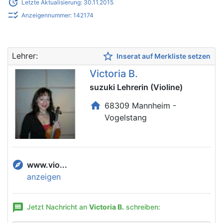
update
Letzte Aktualisierung: 30.11.2015
checklist_rtl
Anzeigennummer: 142174
star_border
Lehrer:
Inserat auf Merkliste setzen
Victoria B.
suzuki Lehrerin (Violine)
home
68309 Mannheim -
Vogelstang
explore
www.vio...
anzeigen
message
Jetzt Nachricht an
Victoria B.
schreiben: