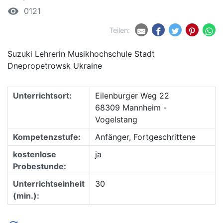
remove_red_eye
0121
Teilen:
Suzuki Lehrerin Musikhochschule Stadt
Dnepropetrowsk Ukraine
Unterrichtsort:
Eilenburger Weg 22
68309 Mannheim -
Vogelstang
Kompetenzstufe:
Anfänger, Fortgeschrittene
kostenlose
ja
Probestunde:
Unterrichtseinheit
30
(min.):