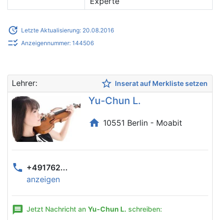
Experte
update
Letzte Aktualisierung: 20.08.2016
checklist_rtl
Anzeigennummer: 144506
star_border
Lehrer:
Inserat auf Merkliste setzen
Yu-Chun L.
home
10551 Berlin - Moabit
phone
+491762...
anzeigen
message
Jetzt Nachricht an
Yu-Chun L.
schreiben: